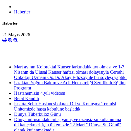
Haberler
Haberler
21 Mayıs 2026
Mart ayının Kolorektal Kanser farkındalık ayı olması ve 1-7
Nisanın da Ulusal Kanser haftası olması dolayısıyla Cerrahi
Onkoloji Uzmanı Op.Dr. Akay Edizsoy ile bir söyleşi yaptık.
Uzaktan Yoğun Bakım ve Acil Hemşireliği Sertifikalı Eğitim
Programı
Hastanemizin 4.yılı videosu
Berat Kandili
Isparta Şehir Hastanesi olarak Dil ve Konuşma Terapisi
Ünitemizde hasta kabulüne başladık.
Dünya Tüberküloz Günü
Dünya nüfusundaki artış, yanlış ve özensiz su kullanımına
dikkat çekmek için ülkemizde 22 Mart '' Dünya Su Günü''
olarak kutlanmaktadır.