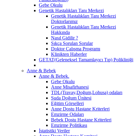
Gebe Okulu
Genetik Hastalıkları Tanı Merkezi
Genetik Hastalıkları Tanı Merkezi
Doktorlarımız
Genetik Hastalıkları Tanı Merkezi
Hakkında
Nasıl Gidilir ?
Sıkça Sorulan Sorular
Doktor Çalışma Programı
Klinikten Haberler
GETAT(Geleneksel Tamamlayıcı Tıp) Polikliniği
Anne & Bebek
Anne & Bebek.
Gebe Okulu
Anne Misafirhanesi
TDL(Travay,Doğum,Lohusa) odaları
Suda Doğum Ünitesi
Eğitim Görselleri
Anne Dostu Hastane Kriterleri
Emzirme Odaları
Bebek Dostu Hastane Kriterleri
Emzirme Politikası
İstatistiki Veriler