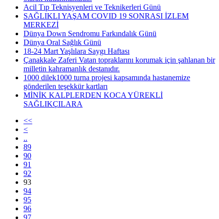
Acil Tıp Teknisyenleri ve Teknikerleri Günü
SAĞLIKLI YAŞAM COVID 19 SONRASI İZLEM
MERKEZİ
Dünya Down Sendromu Farkındalık Günü
Dünya Oral Sağlık Günü
18-24 Mart Yaşlılara Saygı Haftası
Çanakkale Zaferi Vatan topraklarını korumak için şahlanan bir
milletin kahramanlık destanıdır.
1000 dilek1000 turna projesi kapsamında hastanemize
gönderilen teşekkür kartları
MİNİK KALPLERDEN KOCA YÜREKLİ
SAĞLIKÇILARA
<<
<
..
89
90
91
92
93
94
95
96
97