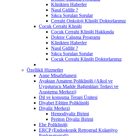
Klinikten Haberler
Nasıl Gidilir ?
Sıkça Sorulan Sorular
Cerrahi Onkoloji Kliniği Doktorlarımız
Çocuk Cerrahi Kliniği
Çocuk Cerrahi Kliniği Hakkında
Doktor Çalışma Programı
Klinikten Haberler
Nasıl Gidilir ?
Sıkça Sorulan Sorular
Çocuk Cerrahi Kliniği Doktorlarımız
Özellikli Hizmetler
Anne Misafirhanesi
Ayaktan Amatem Polikliniği (Alkol ve
Uyuşturucu Madde Bağımlıları Tedavi ve
Araştırma Merkezi)
Dil ve konuşma Terapi Ünitesi
Diyabet Eğitim Polikliniği
Diyaliz Merkezi
Hemodiyaliz Birimi
Periton Diyaliz Birimi
Ebe Polikliniği
ERCP (Endoskopik Retrograd Kolanjiyo
Pankreatografi)