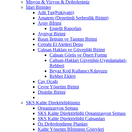
Misyon & Vizyon & Değerlerimiz
İdari Birimler
Adli Tıp(Psikiyatri)
Amatem (Denetimli Serbestlik Birimi)
Arşiv Bİrimi
Engelli Raporları
Ayniyat Birimi
Basın İletişim ve Tanıtım Birimi
Cerrahi El Aletleri Depo
Çalışan Hakları ve Güvenliği Birimi
Çalışan Görüş ve Öneri Formu
Çalisan-Haklari Güvenligi-Uygulamalari-
Rehberi
Beyaz Kod Kullanıcı Kılavuzu
Rehber Ekleri
Çay Ocağı
Çevre Yönetim Birimi
Disiplin Birimi
SKS Kalite Direktörlüğümüz
Organizasyon Şeması
SKS Kalite Direktörlüğü Organizasyon Şeması
SKS Kalite Direktörlüğü Çalışanları
Öz Değerlendirme Planları
Kalite Yönetim Bİriminin Görevleri