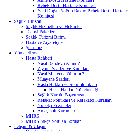
Anne Dostu Hastane Komitesi
Bebek Dostu Hastane Komitesi
Yeni Doğan Yoğun Bakım Bebek Dostu Hastane
Komitesi
Sağlık Turizmi
Sağlık Hizmetleri ve Hekimler
Tedavi Paketleri
Sağlık Turizmi Birimi
Hasta ve Ziyaretçiler
Şehrimiz
Yönlendirme
Hasta Rehberi
Nasıl Randevu Alınır ?
Ziyaret Saatleri ve Kuralları
Nasıl Muayene Olurum ?
Muayene Saatleri
Hasta Hakları ve Sorumlulukları
Hasta Hakları Yönetmeliği
Sağlık Kurulu Başvurusu
Refakat Politikası ve Refakatçı Kuralları
Nöbetçi Eczaneler
Anlaşmalı Kurumlar
MHRS
MHRS Sıkça Sorulan Sorular
İletişim & Ulaşım