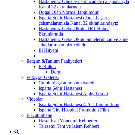
Hastanemiz Obezite ile mücadele çalışmalarıyla
Kanal 32 ekranlarında
Doğal Olan Normal Doğumdur
Isparta Şehir Hastanesi olarak başarılı
çalışmalarımızla Kanal 32 ekranlarındayız
Hastanemiz Gebe Okulu TRT Haber
Ekranlarında
Hastanemiz Gebe Okulu annelerimizin ve anne
adaylarımızın hizmetinde
El Hijyeni
İletişim &Tanıtım Faaliyetleri
E-Bülten
Dergi
Fotoğraf Galerisi
Cumhurbaşkanımızın ziyareti
Isparta Şehir Hastanesi
Isparta Şehir Hastanesi Açılış Töreni
Videolar
Isparta Şehir Hastanesi 4. Yıl Tanıtım filmi
Isparta City Hospital Promotion Film
E-Kütüphane
Hasta Kan Yönetimi Rehberleri
Talasemi Tanı ve İzlem Rehberi