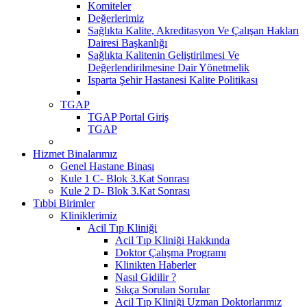
Komiteler
Değerlerimiz
Sağlıkta Kalite, Akreditasyon Ve Çalışan Hakları
Dairesi Başkanlığı
Sağlıkta Kalitenin Geliştirilmesi Ve
Değerlendirilmesine Dair Yönetmelik
Isparta Şehir Hastanesi Kalite Politikası
TGAP
TGAP Portal Giriş
TGAP
Hizmet Binalarımız
Genel Hastane Binası
Kule 1 C- Blok 3.Kat Sonrası
Kule 2 D- Blok 3.Kat Sonrası
Tıbbi Birimler
Kliniklerimiz
Acil Tıp Kliniği
Acil Tıp Kliniği Hakkında
Doktor Çalışma Programı
Klinikten Haberler
Nasıl Gidilir ?
Sıkça Sorulan Sorular
Acil Tıp Kliniği Uzman Doktorlarımız