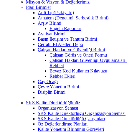
Misyon & Vizyon & Değerlerimiz
İdari Birimler
Adli Tıp(Psikiyatri)
Amatem (Denetimli Serbestlik Birimi)
Arşiv Bİrimi
Engelli Raporları
Ayniyat Birimi
Basın İletişim ve Tanıtım Birimi
Cerrahi El Aletleri Depo
Çalışan Hakları ve Güvenliği Birimi
Çalışan Görüş ve Öneri Formu
Çalisan-Haklari Güvenligi-Uygulamalari-
Rehberi
Beyaz Kod Kullanıcı Kılavuzu
Rehber Ekleri
Çay Ocağı
Çevre Yönetim Birimi
Disiplin Birimi
SKS Kalite Direktörlüğümüz
Organizasyon Şeması
SKS Kalite Direktörlüğü Organizasyon Şeması
SKS Kalite Direktörlüğü Çalışanları
Öz Değerlendirme Planları
Kalite Yönetim Bİriminin Görevleri