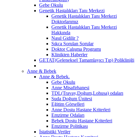
Gebe Okulu
Genetik Hastalıkları Tanı Merkezi
Genetik Hastalıkları Tanı Merkezi
Doktorlarımız
Genetik Hastalıkları Tanı Merkezi
Hakkında
Nasıl Gidilir ?
Sıkça Sorulan Sorular
Doktor Çalışma Programı
Klinikten Haberler
GETAT(Geleneksel Tamamlayıcı Tıp) Polikliniği
Anne & Bebek
Anne & Bebek.
Gebe Okulu
Anne Misafirhanesi
TDL(Travay,Doğum,Lohusa) odaları
Suda Doğum Ünitesi
Eğitim Görselleri
Anne Dostu Hastane Kriterleri
Emzirme Odaları
Bebek Dostu Hastane Kriterleri
Emzirme Politikası
İstatistiki Veriler