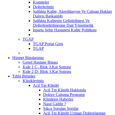
Komiteler
Değerlerimiz
Sağlıkta Kalite, Akreditasyon Ve Çalışan Hakları
Dairesi Başkanlığı
Sağlıkta Kalitenin Geliştirilmesi Ve
Değerlendirilmesine Dair Yönetmelik
Isparta Şehir Hastanesi Kalite Politikası
TGAP
TGAP Portal Giriş
TGAP
Hizmet Binalarımız
Genel Hastane Binası
Kule 1 C- Blok 3.Kat Sonrası
Kule 2 D- Blok 3.Kat Sonrası
Tıbbi Birimler
Kliniklerimiz
Acil Tıp Kliniği
Acil Tıp Kliniği Hakkında
Doktor Çalışma Programı
Klinikten Haberler
Nasıl Gidilir ?
Sıkça Sorulan Sorular
Acil Tıp Kliniği Uzman Doktorlarımız