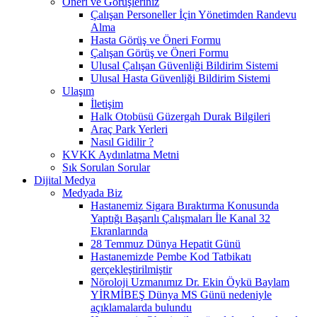
Öneri ve Görüşleriniz
Çalışan Personeller İçin Yönetimden Randevu
Alma
Hasta Görüş ve Öneri Formu
Çalışan Görüş ve Öneri Formu
Ulusal Çalışan Güvenliği Bildirim Sistemi
Ulusal Hasta Güvenliği Bildirim Sistemi
Ulaşım
İletişim
Halk Otobüsü Güzergah Durak Bilgileri
Araç Park Yerleri
Nasıl Gidilir ?
KVKK Aydınlatma Metni
Sık Sorulan Sorular
Dijital Medya
Medyada Biz
Hastanemiz Sigara Bıraktırma Konusunda
Yaptığı Başarılı Çalışmaları İle Kanal 32
Ekranlarında
28 Temmuz Dünya Hepatit Günü
Hastanemizde Pembe Kod Tatbikatı
gerçekleştirilmiştir
Nöroloji Uzmanımız Dr. Ekin Öykü Baylam
YİRMİBEŞ Dünya MS Günü nedeniyle
açıklamalarda bulundu