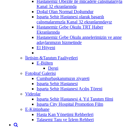
Hastanemiz Obezite ile mücadele çalışmalarıyla
Kanal 32 ekranlarında
Doğal Olan Normal Doğumdur
Isparta Şehir Hastanesi olarak başarılı
çalışmalarımızla Kanal 32 ekranlarındayız
Hastanemiz Gebe Okulu TRT Haber
Ekranlarında
Hastanemiz Gebe Okulu annelerimizin ve anne
adaylarımızın hizmetinde
El Hijyeni
İletişim &Tanıtım Faaliyetleri
E-Bülten
Dergi
Fotoğraf Galerisi
Cumhurbaşkanımızın ziyareti
Isparta Şehir Hastanesi
Isparta Şehir Hastanesi Açılış Töreni
Videolar
Isparta Şehir Hastanesi 4. Yıl Tanıtım filmi
Isparta City Hospital Promotion Film
E-Kütüphane
Hasta Kan Yönetimi Rehberleri
Talasemi Tanı ve İzlem Rehberi