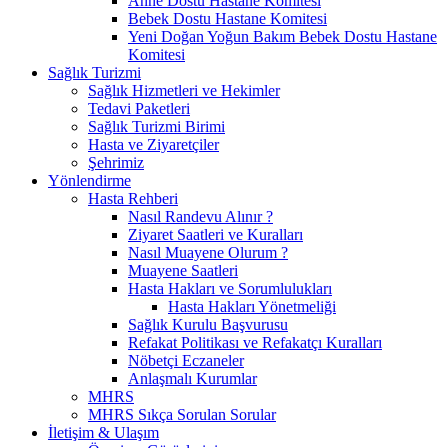
Anne Dostu Hastane Komitesi
Bebek Dostu Hastane Komitesi
Yeni Doğan Yoğun Bakım Bebek Dostu Hastane
Komitesi
Sağlık Turizmi
Sağlık Hizmetleri ve Hekimler
Tedavi Paketleri
Sağlık Turizmi Birimi
Hasta ve Ziyaretçiler
Şehrimiz
Yönlendirme
Hasta Rehberi
Nasıl Randevu Alınır ?
Ziyaret Saatleri ve Kuralları
Nasıl Muayene Olurum ?
Muayene Saatleri
Hasta Hakları ve Sorumlulukları
Hasta Hakları Yönetmeliği
Sağlık Kurulu Başvurusu
Refakat Politikası ve Refakatçı Kuralları
Nöbetçi Eczaneler
Anlaşmalı Kurumlar
MHRS
MHRS Sıkça Sorulan Sorular
İletişim & Ulaşım