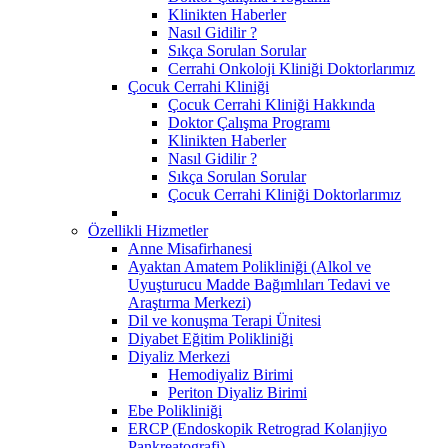
Klinikten Haberler
Nasıl Gidilir ?
Sıkça Sorulan Sorular
Cerrahi Onkoloji Kliniği Doktorlarımız
Çocuk Cerrahi Kliniği
Çocuk Cerrahi Kliniği Hakkında
Doktor Çalışma Programı
Klinikten Haberler
Nasıl Gidilir ?
Sıkça Sorulan Sorular
Çocuk Cerrahi Kliniği Doktorlarımız
Özellikli Hizmetler
Anne Misafirhanesi
Ayaktan Amatem Polikliniği (Alkol ve
Uyuşturucu Madde Bağımlıları Tedavi ve
Araştırma Merkezi)
Dil ve konuşma Terapi Ünitesi
Diyabet Eğitim Polikliniği
Diyaliz Merkezi
Hemodiyaliz Birimi
Periton Diyaliz Birimi
Ebe Polikliniği
ERCP (Endoskopik Retrograd Kolanjiyo
Pankreatografi)