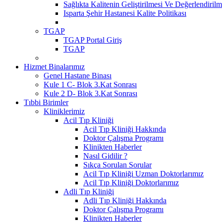
Sağlıkta Kalitenin Geliştirilmesi Ve Değerlendiri
Isparta Şehir Hastanesi Kalite Politikası
TGAP
TGAP Portal Giriş
TGAP
Hizmet Binalarımız
Genel Hastane Binası
Kule 1 C- Blok 3.Kat Sonrası
Kule 2 D- Blok 3.Kat Sonrası
Tıbbi Birimler
Kliniklerimiz
Acil Tıp Kliniği
Acil Tıp Kliniği Hakkında
Doktor Çalışma Programı
Klinikten Haberler
Nasıl Gidilir ?
Sıkça Sorulan Sorular
Acil Tıp Kliniği Uzman Doktorlarımız
Acil Tıp Kliniği Doktorlarımız
Adli Tıp Kliniği
Adli Tıp Kliniği Hakkında
Doktor Çalışma Programı
Klinikten Haberler