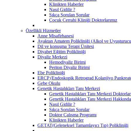
Klinikten Haberler
Nasıl Gidilir ?
Sıkça Sorulan Sorular
Çocuk Cerrahi Kliniği Doktorlarımız
Özellikli Hizmetler
Anne Misafirhanesi
Ayaktan Amatem Polikliniği (Alkol ve Uyuşturucu
Dil ve konuşma Terapi Ünitesi
Diyabet Eğitim Polikliniği
Diyaliz Merkezi
Hemodiyaliz Birimi
Periton Diyaliz Birimi
Ebe Polikliniği
ERCP (Endoskopik Retrograd Kolanjiyo Pankreato
Gebe Okulu
Genetik Hastalıkları Tanı Merkezi
Genetik Hastalıkları Tanı Merkezi Doktorlar
Genetik Hastalıkları Tanı Merkezi Hakkında
Nasıl Gidilir ?
Sıkça Sorulan Sorular
Doktor Çalışma Programı
Klinikten Haberler
GETAT(Geleneksel Tamamlayıcı Tıp) Polikliniği