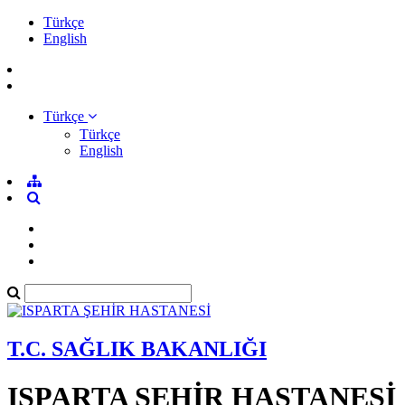
Türkçe
English
Türkçe
Türkçe
English
Uzma
Uzma
Uzma
Uzma
SAVAŞ ÜNAL
SAVAŞ ÜNAL
SAVAŞ ÜNAL
SAVAŞ ÜNAL
T.C. SAĞLIK BAKANLIĞI
ISPARTA ŞEHİR HASTANESİ