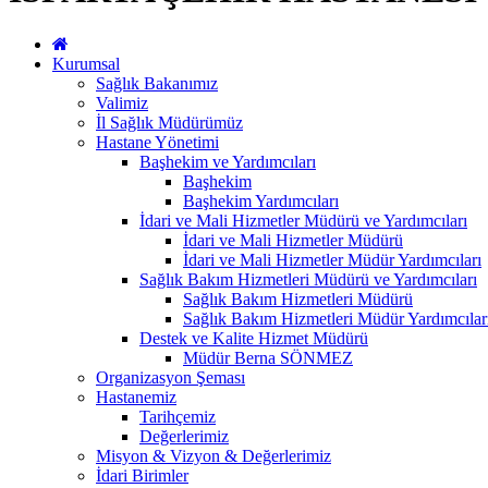
Kurumsal
Sağlık Bakanımız
Valimiz
İl Sağlık Müdürümüz
Hastane Yönetimi
Başhekim ve Yardımcıları
Başhekim
Başhekim Yardımcıları
İdari ve Mali Hizmetler Müdürü ve Yardımcıları
İdari ve Mali Hizmetler Müdürü
İdari ve Mali Hizmetler Müdür Yardımcıları
Sağlık Bakım Hizmetleri Müdürü ve Yardımcıları
Sağlık Bakım Hizmetleri Müdürü
Sağlık Bakım Hizmetleri Müdür Yardımcılar
Destek ve Kalite Hizmet Müdürü
Müdür Berna SÖNMEZ
Organizasyon Şeması
Hastanemiz
Tarihçemiz
Değerlerimiz
Misyon & Vizyon & Değerlerimiz
İdari Birimler