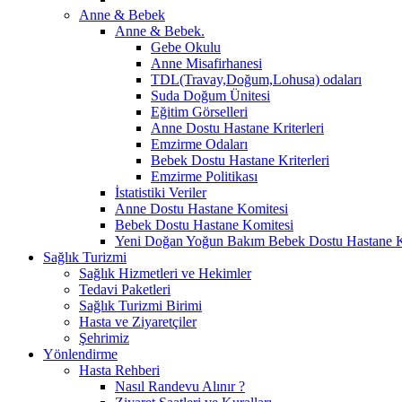
Anne & Bebek
Anne & Bebek.
Gebe Okulu
Anne Misafirhanesi
TDL(Travay,Doğum,Lohusa) odaları
Suda Doğum Ünitesi
Eğitim Görselleri
Anne Dostu Hastane Kriterleri
Emzirme Odaları
Bebek Dostu Hastane Kriterleri
Emzirme Politikası
İstatistiki Veriler
Anne Dostu Hastane Komitesi
Bebek Dostu Hastane Komitesi
Yeni Doğan Yoğun Bakım Bebek Dostu Hastane K
Sağlık Turizmi
Sağlık Hizmetleri ve Hekimler
Tedavi Paketleri
Sağlık Turizmi Birimi
Hasta ve Ziyaretçiler
Şehrimiz
Yönlendirme
Hasta Rehberi
Nasıl Randevu Alınır ?