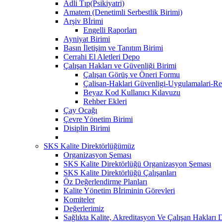
Adli Tıp(Psikiyatri)
Amatem (Denetimli Serbestlik Birimi)
Arşiv Bİrimi
Engelli Raporları
Ayniyat Birimi
Basın İletişim ve Tanıtım Birimi
Cerrahi El Aletleri Depo
Çalışan Hakları ve Güvenliği Birimi
Çalışan Görüş ve Öneri Formu
Çalisan-Haklari Güvenligi-Uygulamalari-Re
Beyaz Kod Kullanıcı Kılavuzu
Rehber Ekleri
Çay Ocağı
Çevre Yönetim Birimi
Disiplin Birimi
SKS Kalite Direktörlüğümüz
Organizasyon Şeması
SKS Kalite Direktörlüğü Organizasyon Şeması
SKS Kalite Direktörlüğü Çalışanları
Öz Değerlendirme Planları
Kalite Yönetim Bİriminin Görevleri
Komiteler
Değerlerimiz
Sağlıkta Kalite, Akreditasyon Ve Çalışan Hakları D