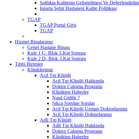
Sağlıkta Kalitenin Geliştirilmesi Ve Değerlendiri
Isparta Şehir Hastanesi Kalite Politikası
TGAP
TGAP Portal Giriş
TGAP
Hizmet Binalarımız
Genel Hastane Binası
Kule 1 C- Blok 3.Kat Sonrası
Kule 2 D- Blok 3.Kat Sonrası
Tıbbi Birimler
Kliniklerimiz
Acil Tıp Kliniği
Acil Tıp Kliniği Hakkında
Doktor Çalışma Programı
Klinikten Haberler
Nasıl Gidilir ?
Sıkça Sorulan Sorular
Acil Tıp Kliniği Uzman Doktorlarımız
Acil Tıp Kliniği Doktorlarımız
Adli Tıp Kliniği
Adli Tıp Kliniği Hakkında
Doktor Çalışma Programı
Klinikten Haberler