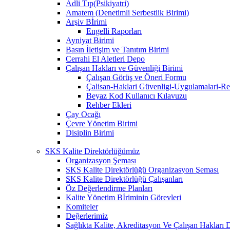
Adli Tıp(Psikiyatri)
Amatem (Denetimli Serbestlik Birimi)
Arşiv Bİrimi
Engelli Raporları
Ayniyat Birimi
Basın İletişim ve Tanıtım Birimi
Cerrahi El Aletleri Depo
Çalışan Hakları ve Güvenliği Birimi
Çalışan Görüş ve Öneri Formu
Çalisan-Haklari Güvenligi-Uygulamalari-Re
Beyaz Kod Kullanıcı Kılavuzu
Rehber Ekleri
Çay Ocağı
Çevre Yönetim Birimi
Disiplin Birimi
SKS Kalite Direktörlüğümüz
Organizasyon Şeması
SKS Kalite Direktörlüğü Organizasyon Şeması
SKS Kalite Direktörlüğü Çalışanları
Öz Değerlendirme Planları
Kalite Yönetim Bİriminin Görevleri
Komiteler
Değerlerimiz
Sağlıkta Kalite, Akreditasyon Ve Çalışan Hakları D