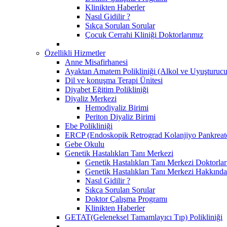
Klinikten Haberler
Nasıl Gidilir ?
Sıkça Sorulan Sorular
Çocuk Cerrahi Kliniği Doktorlarımız
Özellikli Hizmetler
Anne Misafirhanesi
Ayaktan Amatem Polikliniği (Alkol ve Uyuşturucu
Dil ve konuşma Terapi Ünitesi
Diyabet Eğitim Polikliniği
Diyaliz Merkezi
Hemodiyaliz Birimi
Periton Diyaliz Birimi
Ebe Polikliniği
ERCP (Endoskopik Retrograd Kolanjiyo Pankreato
Gebe Okulu
Genetik Hastalıkları Tanı Merkezi
Genetik Hastalıkları Tanı Merkezi Doktorlar
Genetik Hastalıkları Tanı Merkezi Hakkında
Nasıl Gidilir ?
Sıkça Sorulan Sorular
Doktor Çalışma Programı
Klinikten Haberler
GETAT(Geleneksel Tamamlayıcı Tıp) Polikliniği