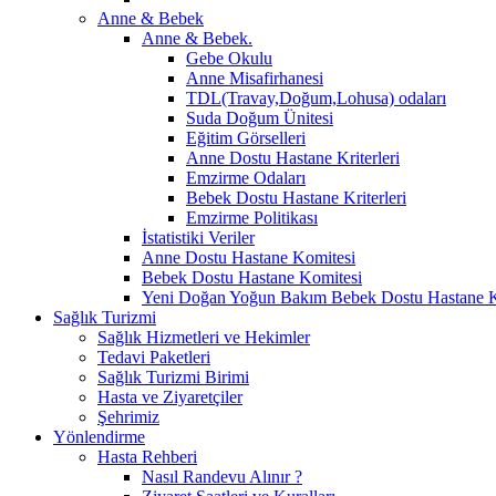
Anne & Bebek
Anne & Bebek.
Gebe Okulu
Anne Misafirhanesi
TDL(Travay,Doğum,Lohusa) odaları
Suda Doğum Ünitesi
Eğitim Görselleri
Anne Dostu Hastane Kriterleri
Emzirme Odaları
Bebek Dostu Hastane Kriterleri
Emzirme Politikası
İstatistiki Veriler
Anne Dostu Hastane Komitesi
Bebek Dostu Hastane Komitesi
Yeni Doğan Yoğun Bakım Bebek Dostu Hastane K
Sağlık Turizmi
Sağlık Hizmetleri ve Hekimler
Tedavi Paketleri
Sağlık Turizmi Birimi
Hasta ve Ziyaretçiler
Şehrimiz
Yönlendirme
Hasta Rehberi
Nasıl Randevu Alınır ?