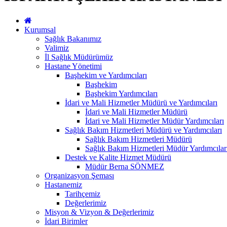
Kurumsal
Sağlık Bakanımız
Valimiz
İl Sağlık Müdürümüz
Hastane Yönetimi
Başhekim ve Yardımcıları
Başhekim
Başhekim Yardımcıları
İdari ve Mali Hizmetler Müdürü ve Yardımcıları
İdari ve Mali Hizmetler Müdürü
İdari ve Mali Hizmetler Müdür Yardımcıları
Sağlık Bakım Hizmetleri Müdürü ve Yardımcıları
Sağlık Bakım Hizmetleri Müdürü
Sağlık Bakım Hizmetleri Müdür Yardımcılar
Destek ve Kalite Hizmet Müdürü
Müdür Berna SÖNMEZ
Organizasyon Şeması
Hastanemiz
Tarihçemiz
Değerlerimiz
Misyon & Vizyon & Değerlerimiz
İdari Birimler