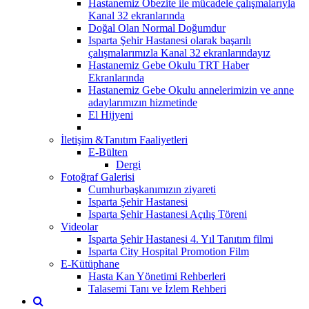
Hastanemiz Obezite ile mücadele çalışmalarıyla
Kanal 32 ekranlarında
Doğal Olan Normal Doğumdur
Isparta Şehir Hastanesi olarak başarılı
çalışmalarımızla Kanal 32 ekranlarındayız
Hastanemiz Gebe Okulu TRT Haber
Ekranlarında
Hastanemiz Gebe Okulu annelerimizin ve anne
adaylarımızın hizmetinde
El Hijyeni
İletişim &Tanıtım Faaliyetleri
E-Bülten
Dergi
Fotoğraf Galerisi
Cumhurbaşkanımızın ziyareti
Isparta Şehir Hastanesi
Isparta Şehir Hastanesi Açılış Töreni
Videolar
Isparta Şehir Hastanesi 4. Yıl Tanıtım filmi
Isparta City Hospital Promotion Film
E-Kütüphane
Hasta Kan Yönetimi Rehberleri
Talasemi Tanı ve İzlem Rehberi