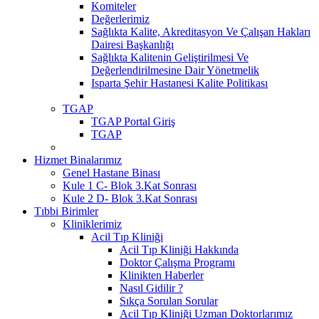
Komiteler
Değerlerimiz
Sağlıkta Kalite, Akreditasyon Ve Çalışan Hakları
Dairesi Başkanlığı
Sağlıkta Kalitenin Geliştirilmesi Ve
Değerlendirilmesine Dair Yönetmelik
Isparta Şehir Hastanesi Kalite Politikası
TGAP
TGAP Portal Giriş
TGAP
Hizmet Binalarımız
Genel Hastane Binası
Kule 1 C- Blok 3.Kat Sonrası
Kule 2 D- Blok 3.Kat Sonrası
Tıbbi Birimler
Kliniklerimiz
Acil Tıp Kliniği
Acil Tıp Kliniği Hakkında
Doktor Çalışma Programı
Klinikten Haberler
Nasıl Gidilir ?
Sıkça Sorulan Sorular
Acil Tıp Kliniği Uzman Doktorlarımız