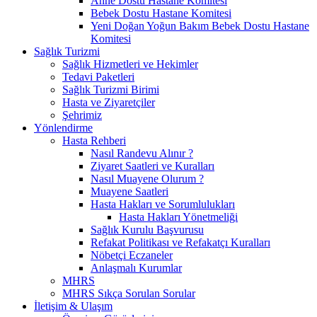
Anne Dostu Hastane Komitesi
Bebek Dostu Hastane Komitesi
Yeni Doğan Yoğun Bakım Bebek Dostu Hastane
Komitesi
Sağlık Turizmi
Sağlık Hizmetleri ve Hekimler
Tedavi Paketleri
Sağlık Turizmi Birimi
Hasta ve Ziyaretçiler
Şehrimiz
Yönlendirme
Hasta Rehberi
Nasıl Randevu Alınır ?
Ziyaret Saatleri ve Kuralları
Nasıl Muayene Olurum ?
Muayene Saatleri
Hasta Hakları ve Sorumlulukları
Hasta Hakları Yönetmeliği
Sağlık Kurulu Başvurusu
Refakat Politikası ve Refakatçı Kuralları
Nöbetçi Eczaneler
Anlaşmalı Kurumlar
MHRS
MHRS Sıkça Sorulan Sorular
İletişim & Ulaşım