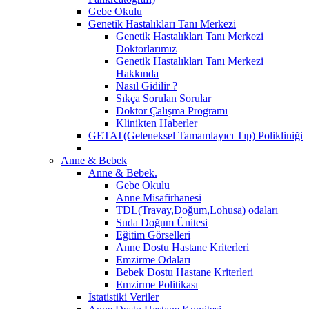
Gebe Okulu
Genetik Hastalıkları Tanı Merkezi
Genetik Hastalıkları Tanı Merkezi
Doktorlarımız
Genetik Hastalıkları Tanı Merkezi
Hakkında
Nasıl Gidilir ?
Sıkça Sorulan Sorular
Doktor Çalışma Programı
Klinikten Haberler
GETAT(Geleneksel Tamamlayıcı Tıp) Polikliniği
Anne & Bebek
Anne & Bebek.
Gebe Okulu
Anne Misafirhanesi
TDL(Travay,Doğum,Lohusa) odaları
Suda Doğum Ünitesi
Eğitim Görselleri
Anne Dostu Hastane Kriterleri
Emzirme Odaları
Bebek Dostu Hastane Kriterleri
Emzirme Politikası
İstatistiki Veriler