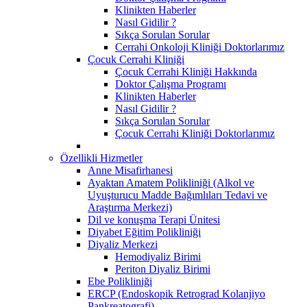
Klinikten Haberler
Nasıl Gidilir ?
Sıkça Sorulan Sorular
Cerrahi Onkoloji Kliniği Doktorlarımız
Çocuk Cerrahi Kliniği
Çocuk Cerrahi Kliniği Hakkında
Doktor Çalışma Programı
Klinikten Haberler
Nasıl Gidilir ?
Sıkça Sorulan Sorular
Çocuk Cerrahi Kliniği Doktorlarımız
Özellikli Hizmetler
Anne Misafirhanesi
Ayaktan Amatem Polikliniği (Alkol ve
Uyuşturucu Madde Bağımlıları Tedavi ve
Araştırma Merkezi)
Dil ve konuşma Terapi Ünitesi
Diyabet Eğitim Polikliniği
Diyaliz Merkezi
Hemodiyaliz Birimi
Periton Diyaliz Birimi
Ebe Polikliniği
ERCP (Endoskopik Retrograd Kolanjiyo
Pankreatografi)