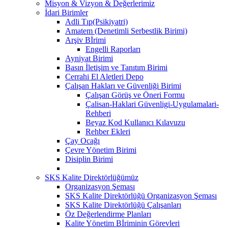
Misyon & Vizyon & Değerlerimiz
İdari Birimler
Adli Tıp(Psikiyatri)
Amatem (Denetimli Serbestlik Birimi)
Arşiv Bİrimi
Engelli Raporları
Ayniyat Birimi
Basın İletişim ve Tanıtım Birimi
Cerrahi El Aletleri Depo
Çalışan Hakları ve Güvenliği Birimi
Çalışan Görüş ve Öneri Formu
Çalisan-Haklari Güvenligi-Uygulamalari-
Rehberi
Beyaz Kod Kullanıcı Kılavuzu
Rehber Ekleri
Çay Ocağı
Çevre Yönetim Birimi
Disiplin Birimi
SKS Kalite Direktörlüğümüz
Organizasyon Şeması
SKS Kalite Direktörlüğü Organizasyon Şeması
SKS Kalite Direktörlüğü Çalışanları
Öz Değerlendirme Planları
Kalite Yönetim Bİriminin Görevleri