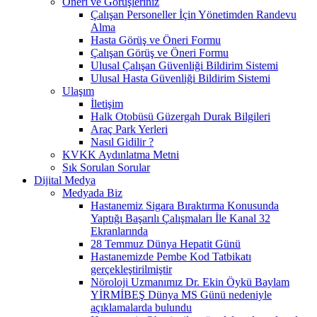
Öneri ve Görüşleriniz
Çalışan Personeller İçin Yönetimden Randevu
Alma
Hasta Görüş ve Öneri Formu
Çalışan Görüş ve Öneri Formu
Ulusal Çalışan Güvenliği Bildirim Sistemi
Ulusal Hasta Güvenliği Bildirim Sistemi
Ulaşım
İletişim
Halk Otobüsü Güzergah Durak Bilgileri
Araç Park Yerleri
Nasıl Gidilir ?
KVKK Aydınlatma Metni
Sık Sorulan Sorular
Dijital Medya
Medyada Biz
Hastanemiz Sigara Bıraktırma Konusunda
Yaptığı Başarılı Çalışmaları İle Kanal 32
Ekranlarında
28 Temmuz Dünya Hepatit Günü
Hastanemizde Pembe Kod Tatbikatı
gerçekleştirilmiştir
Nöroloji Uzmanımız Dr. Ekin Öykü Baylam
YİRMİBEŞ Dünya MS Günü nedeniyle
açıklamalarda bulundu