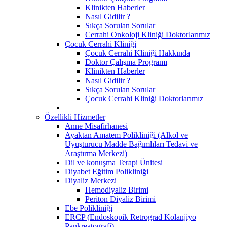
Klinikten Haberler
Nasıl Gidilir ?
Sıkça Sorulan Sorular
Cerrahi Onkoloji Kliniği Doktorlarımız
Çocuk Cerrahi Kliniği
Çocuk Cerrahi Kliniği Hakkında
Doktor Çalışma Programı
Klinikten Haberler
Nasıl Gidilir ?
Sıkça Sorulan Sorular
Çocuk Cerrahi Kliniği Doktorlarımız
Özellikli Hizmetler
Anne Misafirhanesi
Ayaktan Amatem Polikliniği (Alkol ve
Uyuşturucu Madde Bağımlıları Tedavi ve
Araştırma Merkezi)
Dil ve konuşma Terapi Ünitesi
Diyabet Eğitim Polikliniği
Diyaliz Merkezi
Hemodiyaliz Birimi
Periton Diyaliz Birimi
Ebe Polikliniği
ERCP (Endoskopik Retrograd Kolanjiyo
Pankreatografi)