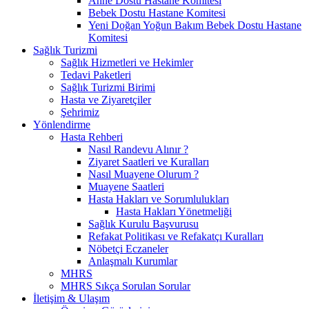
Anne Dostu Hastane Komitesi
Bebek Dostu Hastane Komitesi
Yeni Doğan Yoğun Bakım Bebek Dostu Hastane
Komitesi
Sağlık Turizmi
Sağlık Hizmetleri ve Hekimler
Tedavi Paketleri
Sağlık Turizmi Birimi
Hasta ve Ziyaretçiler
Şehrimiz
Yönlendirme
Hasta Rehberi
Nasıl Randevu Alınır ?
Ziyaret Saatleri ve Kuralları
Nasıl Muayene Olurum ?
Muayene Saatleri
Hasta Hakları ve Sorumlulukları
Hasta Hakları Yönetmeliği
Sağlık Kurulu Başvurusu
Refakat Politikası ve Refakatçı Kuralları
Nöbetçi Eczaneler
Anlaşmalı Kurumlar
MHRS
MHRS Sıkça Sorulan Sorular
İletişim & Ulaşım