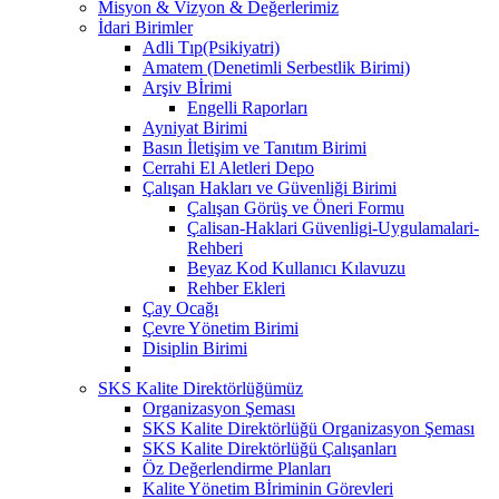
Misyon & Vizyon & Değerlerimiz
İdari Birimler
Adli Tıp(Psikiyatri)
Amatem (Denetimli Serbestlik Birimi)
Arşiv Bİrimi
Engelli Raporları
Ayniyat Birimi
Basın İletişim ve Tanıtım Birimi
Cerrahi El Aletleri Depo
Çalışan Hakları ve Güvenliği Birimi
Çalışan Görüş ve Öneri Formu
Çalisan-Haklari Güvenligi-Uygulamalari-
Rehberi
Beyaz Kod Kullanıcı Kılavuzu
Rehber Ekleri
Çay Ocağı
Çevre Yönetim Birimi
Disiplin Birimi
SKS Kalite Direktörlüğümüz
Organizasyon Şeması
SKS Kalite Direktörlüğü Organizasyon Şeması
SKS Kalite Direktörlüğü Çalışanları
Öz Değerlendirme Planları
Kalite Yönetim Bİriminin Görevleri