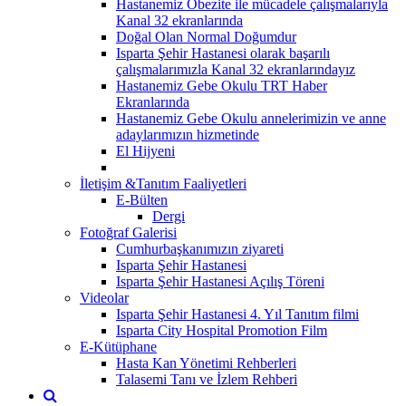
Hastanemiz Obezite ile mücadele çalışmalarıyla
Kanal 32 ekranlarında
Doğal Olan Normal Doğumdur
Isparta Şehir Hastanesi olarak başarılı
çalışmalarımızla Kanal 32 ekranlarındayız
Hastanemiz Gebe Okulu TRT Haber
Ekranlarında
Hastanemiz Gebe Okulu annelerimizin ve anne
adaylarımızın hizmetinde
El Hijyeni
İletişim &Tanıtım Faaliyetleri
E-Bülten
Dergi
Fotoğraf Galerisi
Cumhurbaşkanımızın ziyareti
Isparta Şehir Hastanesi
Isparta Şehir Hastanesi Açılış Töreni
Videolar
Isparta Şehir Hastanesi 4. Yıl Tanıtım filmi
Isparta City Hospital Promotion Film
E-Kütüphane
Hasta Kan Yönetimi Rehberleri
Talasemi Tanı ve İzlem Rehberi