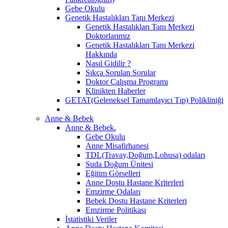
Gebe Okulu
Genetik Hastalıkları Tanı Merkezi
Genetik Hastalıkları Tanı Merkezi
Doktorlarımız
Genetik Hastalıkları Tanı Merkezi
Hakkında
Nasıl Gidilir ?
Sıkça Sorulan Sorular
Doktor Çalışma Programı
Klinikten Haberler
GETAT(Geleneksel Tamamlayıcı Tıp) Polikliniği
Anne & Bebek
Anne & Bebek.
Gebe Okulu
Anne Misafirhanesi
TDL(Travay,Doğum,Lohusa) odaları
Suda Doğum Ünitesi
Eğitim Görselleri
Anne Dostu Hastane Kriterleri
Emzirme Odaları
Bebek Dostu Hastane Kriterleri
Emzirme Politikası
İstatistiki Veriler