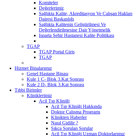
Komiteler
Değerlerimiz
Sağlıkta Kalite, Akreditasyon Ve Çalışan Hakları
Dairesi Başkanlığı
Sağlıkta Kalitenin Geliştirilmesi Ve
Değerlendirilmesine Dair Yönetmelik
Isparta Şehir Hastanesi Kalite Politikası
TGAP
TGAP Portal Giriş
TGAP
Hizmet Binalarımız
Genel Hastane Binası
Kule 1 C- Blok 3.Kat Sonrası
Kule 2 D- Blok 3.Kat Sonrası
Tıbbi Birimler
Kliniklerimiz
Acil Tıp Kliniği
Acil Tıp Kliniği Hakkında
Doktor Çalışma Programı
Klinikten Haberler
Nasıl Gidilir ?
Sıkça Sorulan Sorular
Acil Tıp Kliniği Uzman Doktorlarımız