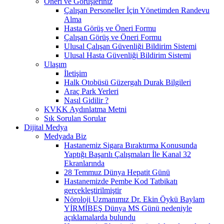
Öneri ve Görüşleriniz
Çalışan Personeller İçin Yönetimden Randevu
Alma
Hasta Görüş ve Öneri Formu
Çalışan Görüş ve Öneri Formu
Ulusal Çalışan Güvenliği Bildirim Sistemi
Ulusal Hasta Güvenliği Bildirim Sistemi
Ulaşım
İletişim
Halk Otobüsü Güzergah Durak Bilgileri
Araç Park Yerleri
Nasıl Gidilir ?
KVKK Aydınlatma Metni
Sık Sorulan Sorular
Dijital Medya
Medyada Biz
Hastanemiz Sigara Bıraktırma Konusunda
Yaptığı Başarılı Çalışmaları İle Kanal 32
Ekranlarında
28 Temmuz Dünya Hepatit Günü
Hastanemizde Pembe Kod Tatbikatı
gerçekleştirilmiştir
Nöroloji Uzmanımız Dr. Ekin Öykü Baylam
YİRMİBEŞ Dünya MS Günü nedeniyle
açıklamalarda bulundu