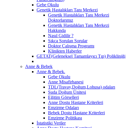
Gebe Okulu
Genetik Hastalıkları Tanı Merkezi
Genetik Hastalıkları Tanı Merkezi
Doktorlarımız
Genetik Hastalıkları Tanı Merkezi
Hakkında
Nasıl Gidilir ?
Sıkça Sorulan Sorular
Doktor Çalışma Programı
Klinikten Haberler
GETAT(Geleneksel Tamamlayıcı Tıp) Polikliniği
Anne & Bebek
Anne & Bebek.
Gebe Okulu
Anne Misafirhanesi
TDL(Travay,Doğum,Lohusa) odaları
Suda Doğum Ünitesi
Eğitim Görselleri
Anne Dostu Hastane Kriterleri
Emzirme Odaları
Bebek Dostu Hastane Kriterleri
Emzirme Politikası
İstatistiki Veriler