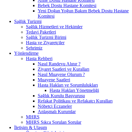
Anne Dostu Hastane Komitesi
Bebek Dostu Hastane Komitesi
Yeni Doğan Yoğun Bakım Bebek Dostu Hastane
Komitesi
Sağlık Turizmi
Sağlık Hizmetleri ve Hekimler
Tedavi Paketleri
Sağlık Turizmi Birimi
Hasta ve Ziyaretçiler
Şehrimiz
Yönlendirme
Hasta Rehberi
Nasıl Randevu Alınır ?
Ziyaret Saatleri ve Kuralları
Nasıl Muayene Olurum ?
Muayene Saatleri
Hasta Hakları ve Sorumlulukları
Hasta Hakları Yönetmeliği
Sağlık Kurulu Başvurusu
Refakat Politikası ve Refakatçı Kuralları
Nöbetçi Eczaneler
Anlaşmalı Kurumlar
MHRS
MHRS Sıkça Sorulan Sorular
İletişim & Ulaşım