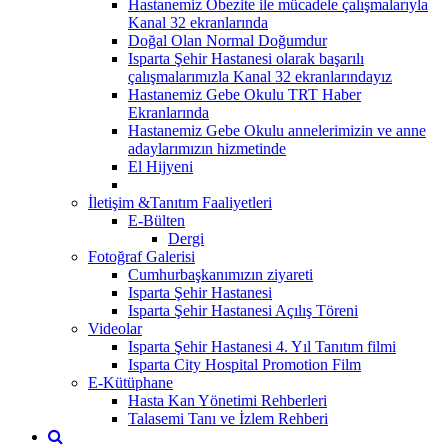
Hastanemiz Obezite ile mücadele çalışmalarıyla
Kanal 32 ekranlarında
Doğal Olan Normal Doğumdur
Isparta Şehir Hastanesi olarak başarılı
çalışmalarımızla Kanal 32 ekranlarındayız
Hastanemiz Gebe Okulu TRT Haber
Ekranlarında
Hastanemiz Gebe Okulu annelerimizin ve anne
adaylarımızın hizmetinde
El Hijyeni
İletişim &Tanıtım Faaliyetleri
E-Bülten
Dergi
Fotoğraf Galerisi
Cumhurbaşkanımızın ziyareti
Isparta Şehir Hastanesi
Isparta Şehir Hastanesi Açılış Töreni
Videolar
Isparta Şehir Hastanesi 4. Yıl Tanıtım filmi
Isparta City Hospital Promotion Film
E-Kütüphane
Hasta Kan Yönetimi Rehberleri
Talasemi Tanı ve İzlem Rehberi