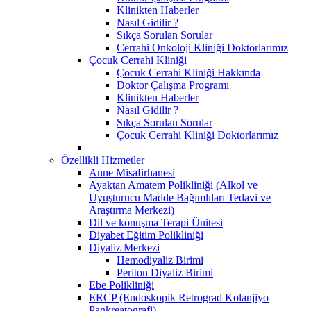
Klinikten Haberler
Nasıl Gidilir ?
Sıkça Sorulan Sorular
Cerrahi Onkoloji Kliniği Doktorlarımız
Çocuk Cerrahi Kliniği
Çocuk Cerrahi Kliniği Hakkında
Doktor Çalışma Programı
Klinikten Haberler
Nasıl Gidilir ?
Sıkça Sorulan Sorular
Çocuk Cerrahi Kliniği Doktorlarımız
Özellikli Hizmetler
Anne Misafirhanesi
Ayaktan Amatem Polikliniği (Alkol ve
Uyuşturucu Madde Bağımlıları Tedavi ve
Araştırma Merkezi)
Dil ve konuşma Terapi Ünitesi
Diyabet Eğitim Polikliniği
Diyaliz Merkezi
Hemodiyaliz Birimi
Periton Diyaliz Birimi
Ebe Polikliniği
ERCP (Endoskopik Retrograd Kolanjiyo
Pankreatografi)