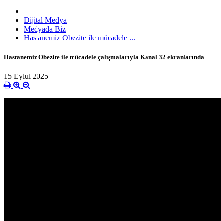
Dijital Medya
Medyada Biz
Hastanemiz Obezite ile mücadele ...
Hastanemiz Obezite ile mücadele çalışmalarıyla Kanal 32 ekranlarında
15 Eylül 2025