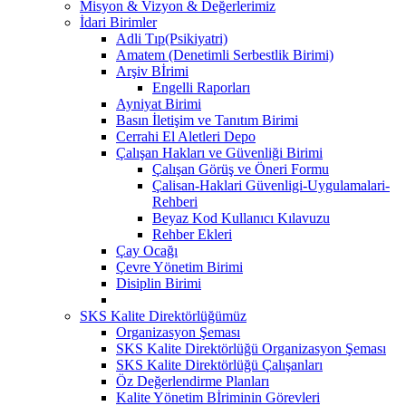
Misyon & Vizyon & Değerlerimiz
İdari Birimler
Adli Tıp(Psikiyatri)
Amatem (Denetimli Serbestlik Birimi)
Arşiv Bİrimi
Engelli Raporları
Ayniyat Birimi
Basın İletişim ve Tanıtım Birimi
Cerrahi El Aletleri Depo
Çalışan Hakları ve Güvenliği Birimi
Çalışan Görüş ve Öneri Formu
Çalisan-Haklari Güvenligi-Uygulamalari-
Rehberi
Beyaz Kod Kullanıcı Kılavuzu
Rehber Ekleri
Çay Ocağı
Çevre Yönetim Birimi
Disiplin Birimi
SKS Kalite Direktörlüğümüz
Organizasyon Şeması
SKS Kalite Direktörlüğü Organizasyon Şeması
SKS Kalite Direktörlüğü Çalışanları
Öz Değerlendirme Planları
Kalite Yönetim Bİriminin Görevleri