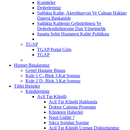
Komiteler
Değerlerimiz
Sağlıkta Kalite, Akreditasyon Ve Çalışan Hakları
Dairesi Başkanlığı
Sağlıkta Kalitenin Geliştirilmesi Ve
Değerlendirilmesine Dair Yönetmelik
Isparta Şehir Hastanesi Kalite Politikası
TGAP
TGAP Portal Giriş
TGAP
Hizmet Binalarımız
Genel Hastane Binası
Kule 1 C- Blok 3.Kat Sonrası
Kule 2 D- Blok 3.Kat Sonrası
Tıbbi Birimler
Kliniklerimiz
Acil Tıp Kliniği
Acil Tıp Kliniği Hakkında
Doktor Çalışma Programı
Klinikten Haberler
Nasıl Gidilir ?
Sıkça Sorulan Sorular
Acil Tıp Kliniği Uzman Doktorlarımız