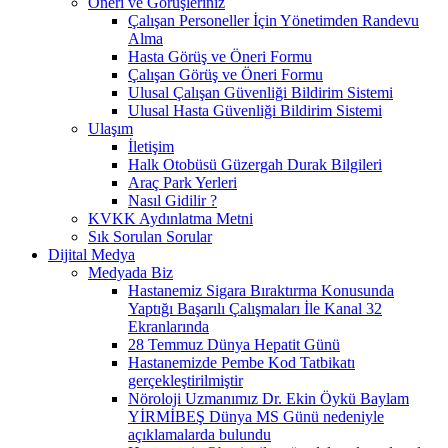
Öneri ve Görüşleriniz
Çalışan Personeller İçin Yönetimden Randevu
Alma
Hasta Görüş ve Öneri Formu
Çalışan Görüş ve Öneri Formu
Ulusal Çalışan Güvenliği Bildirim Sistemi
Ulusal Hasta Güvenliği Bildirim Sistemi
Ulaşım
İletişim
Halk Otobüsü Güzergah Durak Bilgileri
Araç Park Yerleri
Nasıl Gidilir ?
KVKK Aydınlatma Metni
Sık Sorulan Sorular
Dijital Medya
Medyada Biz
Hastanemiz Sigara Bıraktırma Konusunda
Yaptığı Başarılı Çalışmaları İle Kanal 32
Ekranlarında
28 Temmuz Dünya Hepatit Günü
Hastanemizde Pembe Kod Tatbikatı
gerçekleştirilmiştir
Nöroloji Uzmanımız Dr. Ekin Öykü Baylam
YİRMİBEŞ Dünya MS Günü nedeniyle
açıklamalarda bulundu