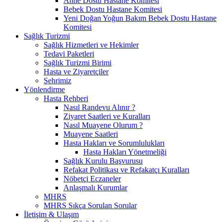
Anne Dostu Hastane Komitesi
Bebek Dostu Hastane Komitesi
Yeni Doğan Yoğun Bakım Bebek Dostu Hastane
Komitesi
Sağlık Turizmi
Sağlık Hizmetleri ve Hekimler
Tedavi Paketleri
Sağlık Turizmi Birimi
Hasta ve Ziyaretçiler
Şehrimiz
Yönlendirme
Hasta Rehberi
Nasıl Randevu Alınır ?
Ziyaret Saatleri ve Kuralları
Nasıl Muayene Olurum ?
Muayene Saatleri
Hasta Hakları ve Sorumlulukları
Hasta Hakları Yönetmeliği
Sağlık Kurulu Başvurusu
Refakat Politikası ve Refakatçı Kuralları
Nöbetçi Eczaneler
Anlaşmalı Kurumlar
MHRS
MHRS Sıkça Sorulan Sorular
İletişim & Ulaşım