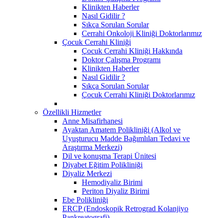
Klinikten Haberler
Nasıl Gidilir ?
Sıkça Sorulan Sorular
Cerrahi Onkoloji Kliniği Doktorlarımız
Çocuk Cerrahi Kliniği
Çocuk Cerrahi Kliniği Hakkında
Doktor Çalışma Programı
Klinikten Haberler
Nasıl Gidilir ?
Sıkça Sorulan Sorular
Çocuk Cerrahi Kliniği Doktorlarımız
Özellikli Hizmetler
Anne Misafirhanesi
Ayaktan Amatem Polikliniği (Alkol ve
Uyuşturucu Madde Bağımlıları Tedavi ve
Araştırma Merkezi)
Dil ve konuşma Terapi Ünitesi
Diyabet Eğitim Polikliniği
Diyaliz Merkezi
Hemodiyaliz Birimi
Periton Diyaliz Birimi
Ebe Polikliniği
ERCP (Endoskopik Retrograd Kolanjiyo
Pankreatografi)