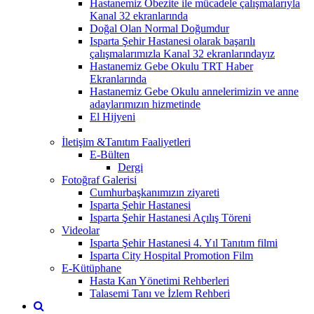
Hastanemiz Obezite ile mücadele çalışmalarıyla
Kanal 32 ekranlarında
Doğal Olan Normal Doğumdur
Isparta Şehir Hastanesi olarak başarılı
çalışmalarımızla Kanal 32 ekranlarındayız
Hastanemiz Gebe Okulu TRT Haber
Ekranlarında
Hastanemiz Gebe Okulu annelerimizin ve anne
adaylarımızın hizmetinde
El Hijyeni
İletişim &Tanıtım Faaliyetleri
E-Bülten
Dergi
Fotoğraf Galerisi
Cumhurbaşkanımızın ziyareti
Isparta Şehir Hastanesi
Isparta Şehir Hastanesi Açılış Töreni
Videolar
Isparta Şehir Hastanesi 4. Yıl Tanıtım filmi
Isparta City Hospital Promotion Film
E-Kütüphane
Hasta Kan Yönetimi Rehberleri
Talasemi Tanı ve İzlem Rehberi