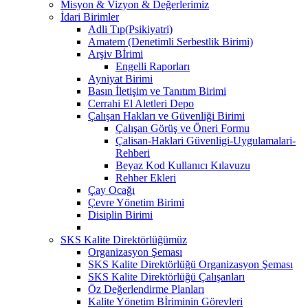
Misyon & Vizyon & Değerlerimiz
İdari Birimler
Adli Tıp(Psikiyatri)
Amatem (Denetimli Serbestlik Birimi)
Arşiv Bİrimi
Engelli Raporları
Ayniyat Birimi
Basın İletişim ve Tanıtım Birimi
Cerrahi El Aletleri Depo
Çalışan Hakları ve Güvenliği Birimi
Çalışan Görüş ve Öneri Formu
Çalisan-Haklari Güvenligi-Uygulamalari-
Rehberi
Beyaz Kod Kullanıcı Kılavuzu
Rehber Ekleri
Çay Ocağı
Çevre Yönetim Birimi
Disiplin Birimi
SKS Kalite Direktörlüğümüz
Organizasyon Şeması
SKS Kalite Direktörlüğü Organizasyon Şeması
SKS Kalite Direktörlüğü Çalışanları
Öz Değerlendirme Planları
Kalite Yönetim Bİriminin Görevleri