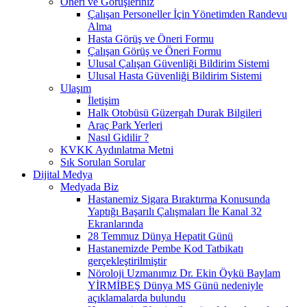
Öneri ve Görüşleriniz
Çalışan Personeller İçin Yönetimden Randevu
Alma
Hasta Görüş ve Öneri Formu
Çalışan Görüş ve Öneri Formu
Ulusal Çalışan Güvenliği Bildirim Sistemi
Ulusal Hasta Güvenliği Bildirim Sistemi
Ulaşım
İletişim
Halk Otobüsü Güzergah Durak Bilgileri
Araç Park Yerleri
Nasıl Gidilir ?
KVKK Aydınlatma Metni
Sık Sorulan Sorular
Dijital Medya
Medyada Biz
Hastanemiz Sigara Bıraktırma Konusunda
Yaptığı Başarılı Çalışmaları İle Kanal 32
Ekranlarında
28 Temmuz Dünya Hepatit Günü
Hastanemizde Pembe Kod Tatbikatı
gerçekleştirilmiştir
Nöroloji Uzmanımız Dr. Ekin Öykü Baylam
YİRMİBEŞ Dünya MS Günü nedeniyle
açıklamalarda bulundu