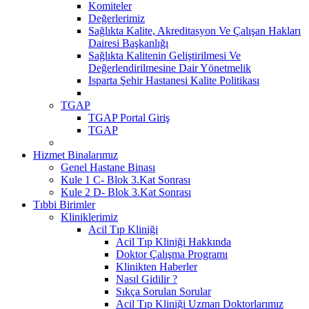
Komiteler
Değerlerimiz
Sağlıkta Kalite, Akreditasyon Ve Çalışan Hakları
Dairesi Başkanlığı
Sağlıkta Kalitenin Geliştirilmesi Ve
Değerlendirilmesine Dair Yönetmelik
Isparta Şehir Hastanesi Kalite Politikası
TGAP
TGAP Portal Giriş
TGAP
Hizmet Binalarımız
Genel Hastane Binası
Kule 1 C- Blok 3.Kat Sonrası
Kule 2 D- Blok 3.Kat Sonrası
Tıbbi Birimler
Kliniklerimiz
Acil Tıp Kliniği
Acil Tıp Kliniği Hakkında
Doktor Çalışma Programı
Klinikten Haberler
Nasıl Gidilir ?
Sıkça Sorulan Sorular
Acil Tıp Kliniği Uzman Doktorlarımız