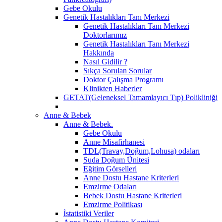
Gebe Okulu
Genetik Hastalıkları Tanı Merkezi
Genetik Hastalıkları Tanı Merkezi
Doktorlarımız
Genetik Hastalıkları Tanı Merkezi
Hakkında
Nasıl Gidilir ?
Sıkça Sorulan Sorular
Doktor Çalışma Programı
Klinikten Haberler
GETAT(Geleneksel Tamamlayıcı Tıp) Polikliniği
Anne & Bebek
Anne & Bebek.
Gebe Okulu
Anne Misafirhanesi
TDL(Travay,Doğum,Lohusa) odaları
Suda Doğum Ünitesi
Eğitim Görselleri
Anne Dostu Hastane Kriterleri
Emzirme Odaları
Bebek Dostu Hastane Kriterleri
Emzirme Politikası
İstatistiki Veriler