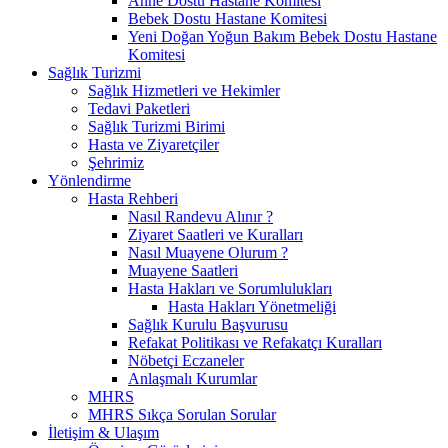
Anne Dostu Hastane Komitesi
Bebek Dostu Hastane Komitesi
Yeni Doğan Yoğun Bakım Bebek Dostu Hastane
Komitesi
Sağlık Turizmi
Sağlık Hizmetleri ve Hekimler
Tedavi Paketleri
Sağlık Turizmi Birimi
Hasta ve Ziyaretçiler
Şehrimiz
Yönlendirme
Hasta Rehberi
Nasıl Randevu Alınır ?
Ziyaret Saatleri ve Kuralları
Nasıl Muayene Olurum ?
Muayene Saatleri
Hasta Hakları ve Sorumlulukları
Hasta Hakları Yönetmeliği
Sağlık Kurulu Başvurusu
Refakat Politikası ve Refakatçı Kuralları
Nöbetçi Eczaneler
Anlaşmalı Kurumlar
MHRS
MHRS Sıkça Sorulan Sorular
İletişim & Ulaşım