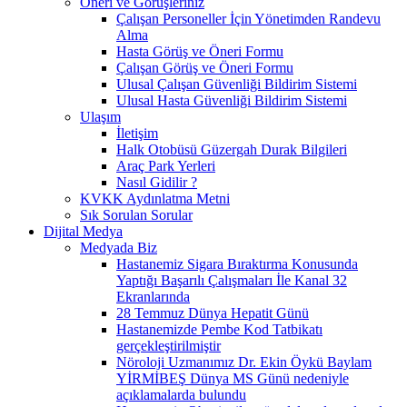
Öneri ve Görüşleriniz
Çalışan Personeller İçin Yönetimden Randevu
Alma
Hasta Görüş ve Öneri Formu
Çalışan Görüş ve Öneri Formu
Ulusal Çalışan Güvenliği Bildirim Sistemi
Ulusal Hasta Güvenliği Bildirim Sistemi
Ulaşım
İletişim
Halk Otobüsü Güzergah Durak Bilgileri
Araç Park Yerleri
Nasıl Gidilir ?
KVKK Aydınlatma Metni
Sık Sorulan Sorular
Dijital Medya
Medyada Biz
Hastanemiz Sigara Bıraktırma Konusunda
Yaptığı Başarılı Çalışmaları İle Kanal 32
Ekranlarında
28 Temmuz Dünya Hepatit Günü
Hastanemizde Pembe Kod Tatbikatı
gerçekleştirilmiştir
Nöroloji Uzmanımız Dr. Ekin Öykü Baylam
YİRMİBEŞ Dünya MS Günü nedeniyle
açıklamalarda bulundu