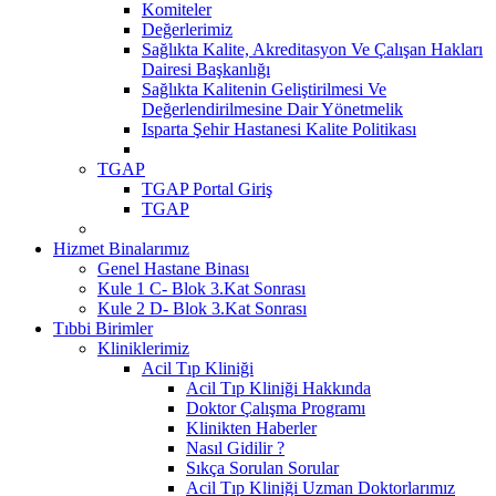
Komiteler
Değerlerimiz
Sağlıkta Kalite, Akreditasyon Ve Çalışan Hakları
Dairesi Başkanlığı
Sağlıkta Kalitenin Geliştirilmesi Ve
Değerlendirilmesine Dair Yönetmelik
Isparta Şehir Hastanesi Kalite Politikası
TGAP
TGAP Portal Giriş
TGAP
Hizmet Binalarımız
Genel Hastane Binası
Kule 1 C- Blok 3.Kat Sonrası
Kule 2 D- Blok 3.Kat Sonrası
Tıbbi Birimler
Kliniklerimiz
Acil Tıp Kliniği
Acil Tıp Kliniği Hakkında
Doktor Çalışma Programı
Klinikten Haberler
Nasıl Gidilir ?
Sıkça Sorulan Sorular
Acil Tıp Kliniği Uzman Doktorlarımız