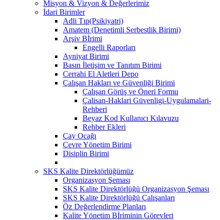
Misyon & Vizyon & Değerlerimiz
İdari Birimler
Adli Tıp(Psikiyatri)
Amatem (Denetimli Serbestlik Birimi)
Arşiv Bİrimi
Engelli Raporları
Ayniyat Birimi
Basın İletişim ve Tanıtım Birimi
Cerrahi El Aletleri Depo
Çalışan Hakları ve Güvenliği Birimi
Çalışan Görüş ve Öneri Formu
Çalisan-Haklari Güvenligi-Uygulamalari-
Rehberi
Beyaz Kod Kullanıcı Kılavuzu
Rehber Ekleri
Çay Ocağı
Çevre Yönetim Birimi
Disiplin Birimi
SKS Kalite Direktörlüğümüz
Organizasyon Şeması
SKS Kalite Direktörlüğü Organizasyon Şeması
SKS Kalite Direktörlüğü Çalışanları
Öz Değerlendirme Planları
Kalite Yönetim Bİriminin Görevleri