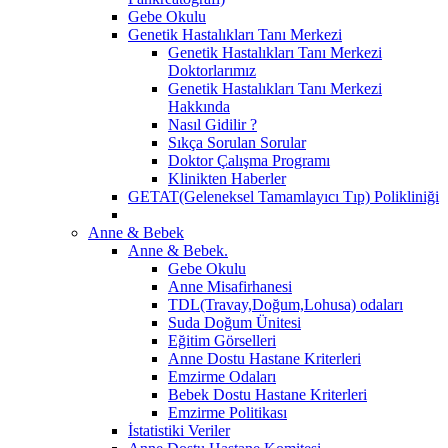
Gebe Okulu
Genetik Hastalıkları Tanı Merkezi
Genetik Hastalıkları Tanı Merkezi
Doktorlarımız
Genetik Hastalıkları Tanı Merkezi
Hakkında
Nasıl Gidilir ?
Sıkça Sorulan Sorular
Doktor Çalışma Programı
Klinikten Haberler
GETAT(Geleneksel Tamamlayıcı Tıp) Polikliniği
Anne & Bebek
Anne & Bebek.
Gebe Okulu
Anne Misafirhanesi
TDL(Travay,Doğum,Lohusa) odaları
Suda Doğum Ünitesi
Eğitim Görselleri
Anne Dostu Hastane Kriterleri
Emzirme Odaları
Bebek Dostu Hastane Kriterleri
Emzirme Politikası
İstatistiki Veriler