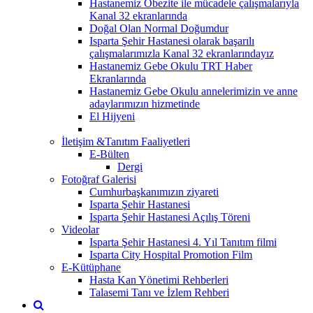
Hastanemiz Obezite ile mücadele çalışmalarıyla
Kanal 32 ekranlarında
Doğal Olan Normal Doğumdur
Isparta Şehir Hastanesi olarak başarılı
çalışmalarımızla Kanal 32 ekranlarındayız
Hastanemiz Gebe Okulu TRT Haber
Ekranlarında
Hastanemiz Gebe Okulu annelerimizin ve anne
adaylarımızın hizmetinde
El Hijyeni
İletişim &Tanıtım Faaliyetleri
E-Bülten
Dergi
Fotoğraf Galerisi
Cumhurbaşkanımızın ziyareti
Isparta Şehir Hastanesi
Isparta Şehir Hastanesi Açılış Töreni
Videolar
Isparta Şehir Hastanesi 4. Yıl Tanıtım filmi
Isparta City Hospital Promotion Film
E-Kütüphane
Hasta Kan Yönetimi Rehberleri
Talasemi Tanı ve İzlem Rehberi