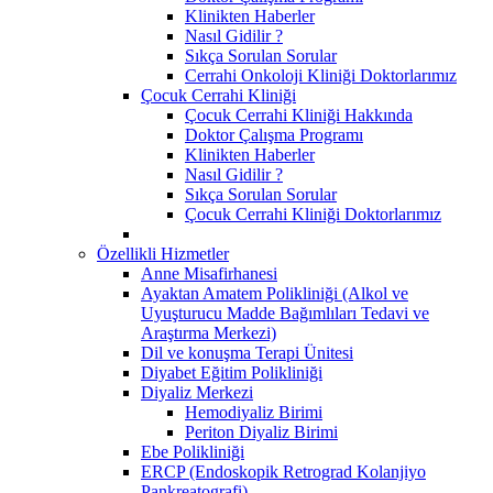
Klinikten Haberler
Nasıl Gidilir ?
Sıkça Sorulan Sorular
Cerrahi Onkoloji Kliniği Doktorlarımız
Çocuk Cerrahi Kliniği
Çocuk Cerrahi Kliniği Hakkında
Doktor Çalışma Programı
Klinikten Haberler
Nasıl Gidilir ?
Sıkça Sorulan Sorular
Çocuk Cerrahi Kliniği Doktorlarımız
Özellikli Hizmetler
Anne Misafirhanesi
Ayaktan Amatem Polikliniği (Alkol ve
Uyuşturucu Madde Bağımlıları Tedavi ve
Araştırma Merkezi)
Dil ve konuşma Terapi Ünitesi
Diyabet Eğitim Polikliniği
Diyaliz Merkezi
Hemodiyaliz Birimi
Periton Diyaliz Birimi
Ebe Polikliniği
ERCP (Endoskopik Retrograd Kolanjiyo
Pankreatografi)