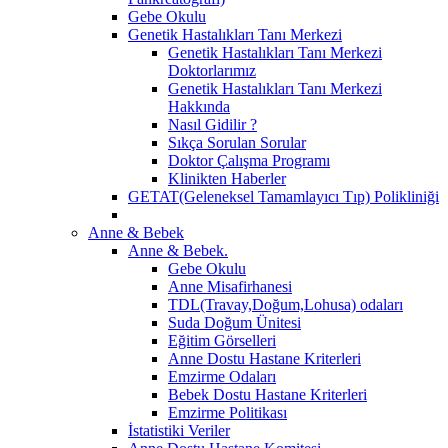
Gebe Okulu
Genetik Hastalıkları Tanı Merkezi
Genetik Hastalıkları Tanı Merkezi
Doktorlarımız
Genetik Hastalıkları Tanı Merkezi
Hakkında
Nasıl Gidilir ?
Sıkça Sorulan Sorular
Doktor Çalışma Programı
Klinikten Haberler
GETAT(Geleneksel Tamamlayıcı Tıp) Polikliniği
Anne & Bebek
Anne & Bebek.
Gebe Okulu
Anne Misafirhanesi
TDL(Travay,Doğum,Lohusa) odaları
Suda Doğum Ünitesi
Eğitim Görselleri
Anne Dostu Hastane Kriterleri
Emzirme Odaları
Bebek Dostu Hastane Kriterleri
Emzirme Politikası
İstatistiki Veriler