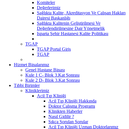
Komiteler
Değerlerimiz
Sağlıkta Kalite, Akreditasyon Ve Çalışan Hakları
Dairesi Başkanlığı
Sağlıkta Kalitenin Geliştirilmesi Ve
Değerlendirilmesine Dair Yönetmelik
Isparta Şehir Hastanesi Kalite Politikası
TGAP
TGAP Portal Giriş
TGAP
Hizmet Binalarımız
Genel Hastane Binası
Kule 1 C- Blok 3.Kat Sonrası
Kule 2 D- Blok 3.Kat Sonrası
Tıbbi Birimler
Kliniklerimiz
Acil Tıp Kliniği
Acil Tıp Kliniği Hakkında
Doktor Çalışma Programı
Klinikten Haberler
Nasıl Gidilir ?
Sıkça Sorulan Sorular
Acil Tıp Kliniği Uzman Doktorlarımız