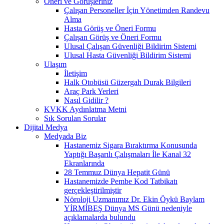
Öneri ve Görüşleriniz
Çalışan Personeller İçin Yönetimden Randevu
Alma
Hasta Görüş ve Öneri Formu
Çalışan Görüş ve Öneri Formu
Ulusal Çalışan Güvenliği Bildirim Sistemi
Ulusal Hasta Güvenliği Bildirim Sistemi
Ulaşım
İletişim
Halk Otobüsü Güzergah Durak Bilgileri
Araç Park Yerleri
Nasıl Gidilir ?
KVKK Aydınlatma Metni
Sık Sorulan Sorular
Dijital Medya
Medyada Biz
Hastanemiz Sigara Bıraktırma Konusunda
Yaptığı Başarılı Çalışmaları İle Kanal 32
Ekranlarında
28 Temmuz Dünya Hepatit Günü
Hastanemizde Pembe Kod Tatbikatı
gerçekleştirilmiştir
Nöroloji Uzmanımız Dr. Ekin Öykü Baylam
YİRMİBEŞ Dünya MS Günü nedeniyle
açıklamalarda bulundu