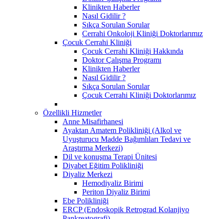
Klinikten Haberler
Nasıl Gidilir ?
Sıkça Sorulan Sorular
Cerrahi Onkoloji Kliniği Doktorlarımız
Çocuk Cerrahi Kliniği
Çocuk Cerrahi Kliniği Hakkında
Doktor Çalışma Programı
Klinikten Haberler
Nasıl Gidilir ?
Sıkça Sorulan Sorular
Çocuk Cerrahi Kliniği Doktorlarımız
Özellikli Hizmetler
Anne Misafirhanesi
Ayaktan Amatem Polikliniği (Alkol ve
Uyuşturucu Madde Bağımlıları Tedavi ve
Araştırma Merkezi)
Dil ve konuşma Terapi Ünitesi
Diyabet Eğitim Polikliniği
Diyaliz Merkezi
Hemodiyaliz Birimi
Periton Diyaliz Birimi
Ebe Polikliniği
ERCP (Endoskopik Retrograd Kolanjiyo
Pankreatografi)