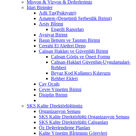
Misyon & Vizyon & Değerlerimiz
İdari Birimler
Adli Tıp(Psikiyatri)
Amatem (Denetimli Serbestlik Birimi)
Arşiv Bİrimi
Engelli Raporları
Ayniyat Birimi
Basın İletişim ve Tanıtım Birimi
Cerrahi El Aletleri Depo
Çalışan Hakları ve Güvenliği Birimi
Çalışan Görüş ve Öneri Formu
Çalisan-Haklari Güvenligi-Uygulamalari-
Rehberi
Beyaz Kod Kullanıcı Kılavuzu
Rehber Ekleri
Çay Ocağı
Çevre Yönetim Birimi
Disiplin Birimi
SKS Kalite Direktörlüğümüz
Organizasyon Şeması
SKS Kalite Direktörlüğü Organizasyon Şeması
SKS Kalite Direktörlüğü Çalışanları
Öz Değerlendirme Planları
Kalite Yönetim Bİriminin Görevleri