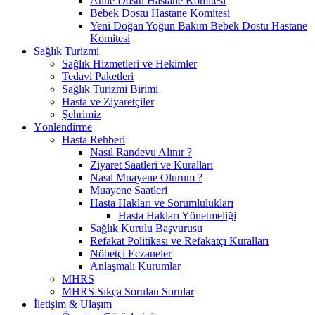
Anne Dostu Hastane Komitesi
Bebek Dostu Hastane Komitesi
Yeni Doğan Yoğun Bakım Bebek Dostu Hastane
Komitesi
Sağlık Turizmi
Sağlık Hizmetleri ve Hekimler
Tedavi Paketleri
Sağlık Turizmi Birimi
Hasta ve Ziyaretçiler
Şehrimiz
Yönlendirme
Hasta Rehberi
Nasıl Randevu Alınır ?
Ziyaret Saatleri ve Kuralları
Nasıl Muayene Olurum ?
Muayene Saatleri
Hasta Hakları ve Sorumlulukları
Hasta Hakları Yönetmeliği
Sağlık Kurulu Başvurusu
Refakat Politikası ve Refakatçı Kuralları
Nöbetçi Eczaneler
Anlaşmalı Kurumlar
MHRS
MHRS Sıkça Sorulan Sorular
İletişim & Ulaşım