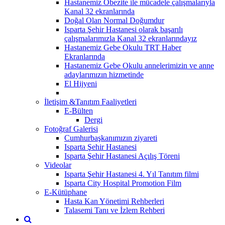
Hastanemiz Obezite ile mücadele çalışmalarıyla
Kanal 32 ekranlarında
Doğal Olan Normal Doğumdur
Isparta Şehir Hastanesi olarak başarılı
çalışmalarımızla Kanal 32 ekranlarındayız
Hastanemiz Gebe Okulu TRT Haber
Ekranlarında
Hastanemiz Gebe Okulu annelerimizin ve anne
adaylarımızın hizmetinde
El Hijyeni
İletişim &Tanıtım Faaliyetleri
E-Bülten
Dergi
Fotoğraf Galerisi
Cumhurbaşkanımızın ziyareti
Isparta Şehir Hastanesi
Isparta Şehir Hastanesi Açılış Töreni
Videolar
Isparta Şehir Hastanesi 4. Yıl Tanıtım filmi
Isparta City Hospital Promotion Film
E-Kütüphane
Hasta Kan Yönetimi Rehberleri
Talasemi Tanı ve İzlem Rehberi