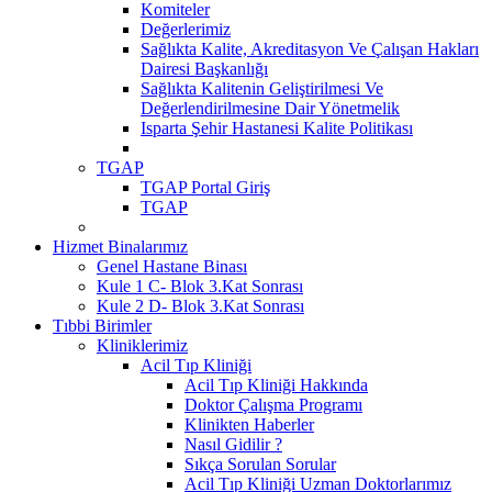
Komiteler
Değerlerimiz
Sağlıkta Kalite, Akreditasyon Ve Çalışan Hakları
Dairesi Başkanlığı
Sağlıkta Kalitenin Geliştirilmesi Ve
Değerlendirilmesine Dair Yönetmelik
Isparta Şehir Hastanesi Kalite Politikası
TGAP
TGAP Portal Giriş
TGAP
Hizmet Binalarımız
Genel Hastane Binası
Kule 1 C- Blok 3.Kat Sonrası
Kule 2 D- Blok 3.Kat Sonrası
Tıbbi Birimler
Kliniklerimiz
Acil Tıp Kliniği
Acil Tıp Kliniği Hakkında
Doktor Çalışma Programı
Klinikten Haberler
Nasıl Gidilir ?
Sıkça Sorulan Sorular
Acil Tıp Kliniği Uzman Doktorlarımız