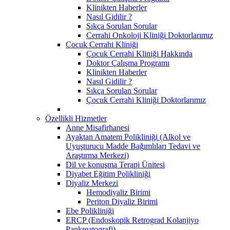
Klinikten Haberler
Nasıl Gidilir ?
Sıkça Sorulan Sorular
Cerrahi Onkoloji Kliniği Doktorlarımız
Çocuk Cerrahi Kliniği
Çocuk Cerrahi Kliniği Hakkında
Doktor Çalışma Programı
Klinikten Haberler
Nasıl Gidilir ?
Sıkça Sorulan Sorular
Çocuk Cerrahi Kliniği Doktorlarımız
Özellikli Hizmetler
Anne Misafirhanesi
Ayaktan Amatem Polikliniği (Alkol ve
Uyuşturucu Madde Bağımlıları Tedavi ve
Araştırma Merkezi)
Dil ve konuşma Terapi Ünitesi
Diyabet Eğitim Polikliniği
Diyaliz Merkezi
Hemodiyaliz Birimi
Periton Diyaliz Birimi
Ebe Polikliniği
ERCP (Endoskopik Retrograd Kolanjiyo
Pankreatografi)