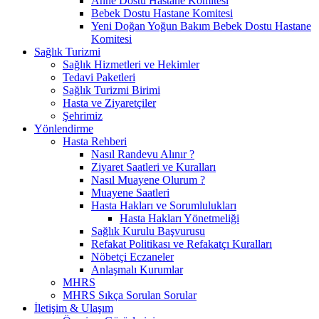
Anne Dostu Hastane Komitesi
Bebek Dostu Hastane Komitesi
Yeni Doğan Yoğun Bakım Bebek Dostu Hastane
Komitesi
Sağlık Turizmi
Sağlık Hizmetleri ve Hekimler
Tedavi Paketleri
Sağlık Turizmi Birimi
Hasta ve Ziyaretçiler
Şehrimiz
Yönlendirme
Hasta Rehberi
Nasıl Randevu Alınır ?
Ziyaret Saatleri ve Kuralları
Nasıl Muayene Olurum ?
Muayene Saatleri
Hasta Hakları ve Sorumlulukları
Hasta Hakları Yönetmeliği
Sağlık Kurulu Başvurusu
Refakat Politikası ve Refakatçı Kuralları
Nöbetçi Eczaneler
Anlaşmalı Kurumlar
MHRS
MHRS Sıkça Sorulan Sorular
İletişim & Ulaşım