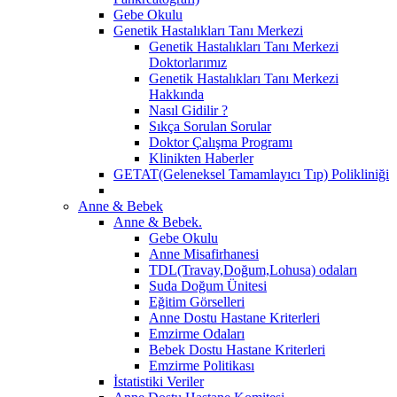
Gebe Okulu
Genetik Hastalıkları Tanı Merkezi
Genetik Hastalıkları Tanı Merkezi
Doktorlarımız
Genetik Hastalıkları Tanı Merkezi
Hakkında
Nasıl Gidilir ?
Sıkça Sorulan Sorular
Doktor Çalışma Programı
Klinikten Haberler
GETAT(Geleneksel Tamamlayıcı Tıp) Polikliniği
Anne & Bebek
Anne & Bebek.
Gebe Okulu
Anne Misafirhanesi
TDL(Travay,Doğum,Lohusa) odaları
Suda Doğum Ünitesi
Eğitim Görselleri
Anne Dostu Hastane Kriterleri
Emzirme Odaları
Bebek Dostu Hastane Kriterleri
Emzirme Politikası
İstatistiki Veriler