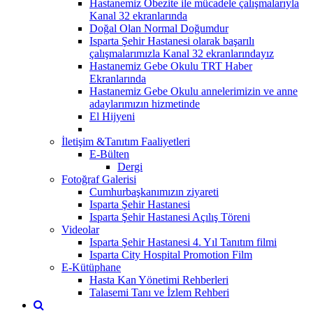
Hastanemiz Obezite ile mücadele çalışmalarıyla
Kanal 32 ekranlarında
Doğal Olan Normal Doğumdur
Isparta Şehir Hastanesi olarak başarılı
çalışmalarımızla Kanal 32 ekranlarındayız
Hastanemiz Gebe Okulu TRT Haber
Ekranlarında
Hastanemiz Gebe Okulu annelerimizin ve anne
adaylarımızın hizmetinde
El Hijyeni
İletişim &Tanıtım Faaliyetleri
E-Bülten
Dergi
Fotoğraf Galerisi
Cumhurbaşkanımızın ziyareti
Isparta Şehir Hastanesi
Isparta Şehir Hastanesi Açılış Töreni
Videolar
Isparta Şehir Hastanesi 4. Yıl Tanıtım filmi
Isparta City Hospital Promotion Film
E-Kütüphane
Hasta Kan Yönetimi Rehberleri
Talasemi Tanı ve İzlem Rehberi