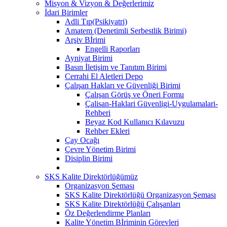
Misyon & Vizyon & Değerlerimiz
İdari Birimler
Adli Tıp(Psikiyatri)
Amatem (Denetimli Serbestlik Birimi)
Arşiv Bİrimi
Engelli Raporları
Ayniyat Birimi
Basın İletişim ve Tanıtım Birimi
Cerrahi El Aletleri Depo
Çalışan Hakları ve Güvenliği Birimi
Çalışan Görüş ve Öneri Formu
Çalisan-Haklari Güvenligi-Uygulamalari-
Rehberi
Beyaz Kod Kullanıcı Kılavuzu
Rehber Ekleri
Çay Ocağı
Çevre Yönetim Birimi
Disiplin Birimi
SKS Kalite Direktörlüğümüz
Organizasyon Şeması
SKS Kalite Direktörlüğü Organizasyon Şeması
SKS Kalite Direktörlüğü Çalışanları
Öz Değerlendirme Planları
Kalite Yönetim Bİriminin Görevleri