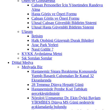
Öneri ve Görüşleriniz
Çalışan Personeller İçin Yönetimden Randevu
Alma
Hasta Görüş ve Öneri Formu
Çalışan Görüş ve Öneri Formu
Ulusal Çalışan Güvenliği Bildirim Sistemi
Ulusal Hasta Güvenliği Bildirim Sistemi
Ulaşım
İletişim
Halk Otobüsü Güzergah Durak Bilgileri
Araç Park Yerleri
Nasıl Gidilir ?
KVKK Aydınlatma Metni
Sık Sorulan Sorular
Dijital Medya
Medyada Biz
Hastanemiz Sigara Bıraktırma Konusunda
Yaptığı Başarılı Çalışmaları İle Kanal 32
Ekranlarında
28 Temmuz Dünya Hepatit Günü
Hastanemizde Pembe Kod Tatbikatı
gerçekleştirilmiştir
Nöroloji Uzmanımız Dr. Ekin Öykü Baylam
YİRMİBEŞ Dünya MS Günü nedeniyle
açıklamalarda bulundu