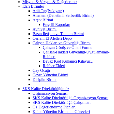
Misyon & Vizyon & Değerlerimiz
İdari Birimler
Adli Tıp(Psikiyatri)
Amatem (Denetimli Serbestlik Birimi)
Arşiv Bİrimi
Engelli Raporları
Ayniyat Birimi
Basın İletişim ve Tanıtım Birimi
Cerrahi El Aletleri Depo
Çalışan Hakları ve Güvenliği Birimi
Çalışan Görüş ve Öneri Formu
Çalisan-Haklari Güvenligi-Uygulamalari-
Rehberi
Beyaz Kod Kullanıcı Kılavuzu
Rehber Ekleri
Çay Ocağı
Çevre Yönetim Birimi
Disiplin Birimi
SKS Kalite Direktörlüğümüz
Organizasyon Şeması
SKS Kalite Direktörlüğü Organizasyon Şeması
SKS Kalite Direktörlüğü Çalışanları
Öz Değerlendirme Planları
Kalite Yönetim Bİriminin Görevleri