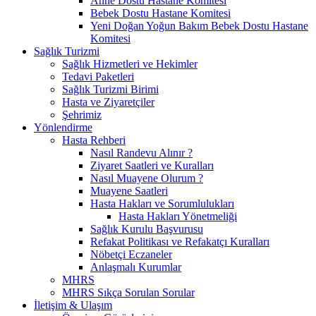
Anne Dostu Hastane Komitesi
Bebek Dostu Hastane Komitesi
Yeni Doğan Yoğun Bakım Bebek Dostu Hastane
Komitesi
Sağlık Turizmi
Sağlık Hizmetleri ve Hekimler
Tedavi Paketleri
Sağlık Turizmi Birimi
Hasta ve Ziyaretçiler
Şehrimiz
Yönlendirme
Hasta Rehberi
Nasıl Randevu Alınır ?
Ziyaret Saatleri ve Kuralları
Nasıl Muayene Olurum ?
Muayene Saatleri
Hasta Hakları ve Sorumlulukları
Hasta Hakları Yönetmeliği
Sağlık Kurulu Başvurusu
Refakat Politikası ve Refakatçı Kuralları
Nöbetçi Eczaneler
Anlaşmalı Kurumlar
MHRS
MHRS Sıkça Sorulan Sorular
İletişim & Ulaşım