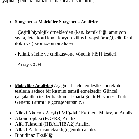
yapılan genetik analizlerin başlıcaları şunlardır;
Sitogenetik/ Moleküler Sitogenetik Analizler
- Çeşitli biyolojik örneklerden (kan, kemik iliği, amniyon
sıvısı, fetal kord kanı, koryon villus biyopsi örneği, cilt, fetal
doku vs.) kromozom analizleri
- Klinik şüphe ve endikasyona yönelik FISH testleri
- Array-CGH.
(Aşağıda listelenen testler moleküler
Moleküler Analizler
testlerin sadece bir kısmını temsil etmektedir. Güncel
çalışılabilen testler hakkında Isparta Şehir Hastanesi Tıbbi
Genetik Birimi ile görüşebilirsiniz.)
Ailevi Akdeniz Ateşi (FMF)- MEFV Geni Mutasyon Analizi
Akondroplazi (FGFR3) Analizi
Alfa Talasemi (HBA1/HBA2) Analizi
Alfa-1 Antitripsin eksikliği genotip analizi
Biotidinaz Eksikliği