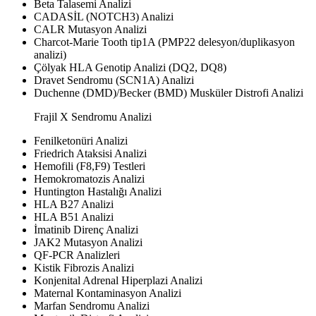
Beta Talasemi Analizi
CADASİL (NOTCH3) Analizi
CALR Mutasyon Analizi
Charcot-Marie Tooth tip1A (PMP22 delesyon/duplikasyon
analizi)
Çölyak HLA Genotip Analizi (DQ2, DQ8)
Dravet Sendromu (SCN1A) Analizi
Duchenne (DMD)/Becker (BMD) Musküler Distrofi Analizi
Frajil X Sendromu Analizi
Fenilketonüri Analizi
Friedrich Ataksisi Analizi
Hemofili (F8,F9) Testleri
Hemokromatozis Analizi
Huntington Hastalığı Analizi
HLA B27 Analizi
HLA B51 Analizi
İmatinib Direnç Analizi
JAK2 Mutasyon Analizi
QF-PCR Analizleri
Kistik Fibrozis Analizi
Konjenital Adrenal Hiperplazi Analizi
Maternal Kontaminasyon Analizi
Marfan Sendromu Analizi