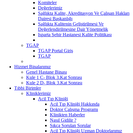
Komiteler
Değerlerimiz
Sağlıkta Kalite, Akreditasyon Ve Çalışan Hakları
Dairesi Başkanlığı
Sağlıkta Kalitenin Geliştirilmesi Ve
Değerlendirilmesine Dair Yönetmelik
Isparta Şehir Hastanesi Kalite Politikası
TGAP
TGAP Portal Giriş
TGAP
Hizmet Binalarımız
Genel Hastane Binası
Kule 1 C- Blok 3.Kat Sonrası
Kule 2 D- Blok 3.Kat Sonrası
Tıbbi Birimler
Kliniklerimiz
Acil Tıp Kliniği
Acil Tıp Kliniği Hakkında
Doktor Çalışma Programı
Klinikten Haberler
Nasıl Gidilir ?
Sıkça Sorulan Sorular
Acil Tıp Kliniği Uzman Doktorlarımız