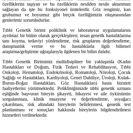
özelliklerini taşıyan ve bu özelliklerin nesilden nesile aktarımını
sağlayan da işte bu fonksiyonel ünitelerdir. Göz rengimiz, kan
grubumuz ve boyumuz gibi birçok özelliğimizin oluşmasından
genlerimiz sorumludurlar.
Tıbbi Genetik birimi poliklinik ve laboratuvar uygulamalarını
ayrılmaz bir bütün olarak gerçekleştiren; insan genetik hastalıklarına
tanı koyma, tedaviyi yönlendirme, risk gruplarını değerlendirme,
danışmanlık verme ve bu hastalıklarla ilgili bilimsel
araştırma/geliştirme uğraşılarıyla ilgilenen bir bilim dalıdır.
Tıbbi Genetik Birimimiz multidisipliner bir yaklaşımla (Kadın
Hastalıkları ve Doğum, Fizik Tedavi ve Rehabilitasyon, Tıbbi
Onkoloji, Hematoloji, Endokrinoloji, Romatoloji, Nöroloji, Çocuk
Sağlığı ve Hastalıkları, Kardiyoloji, Genel Dahiliye, Üroloji, Kulak-
Burun-Boğaz Hastalıkları, Göz Hastalıkları) hasta hizmeti
faaliyetlerini yürütmektedir. Polikliniğimizde tıbbi genetik uzmanı
eşliğinde başvuran bireyin şikayeti, hikayesi ve aile öyküsünün
sorgulanması, klinik muayene ve değerlendirme, soyağacı
çıkarılması, risk altındaki bireylerin belirlenmesi, genetik test
planlanması ve sonuçları hakkında bireylerin bilgilendirilmesi
hizmetleri verilmektedir.