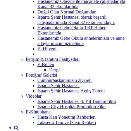
Hastanemiz Obezite ile mücadele çalışmalarıyla
Kanal 32 ekranlarında
Doğal Olan Normal Doğumdur
Isparta Şehir Hastanesi olarak başarılı
çalışmalarımızla Kanal 32 ekranlarındayız
Hastanemiz Gebe Okulu TRT Haber
Ekranlarında
Hastanemiz Gebe Okulu annelerimizin ve anne
adaylarımızın hizmetinde
El Hijyeni
İletişim &Tanıtım Faaliyetleri
E-Bülten
Dergi
Fotoğraf Galerisi
Cumhurbaşkanımızın ziyareti
Isparta Şehir Hastanesi
Isparta Şehir Hastanesi Açılış Töreni
Videolar
Isparta Şehir Hastanesi 4. Yıl Tanıtım filmi
Isparta City Hospital Promotion Film
E-Kütüphane
Hasta Kan Yönetimi Rehberleri
Talasemi Tanı ve İzlem Rehberi