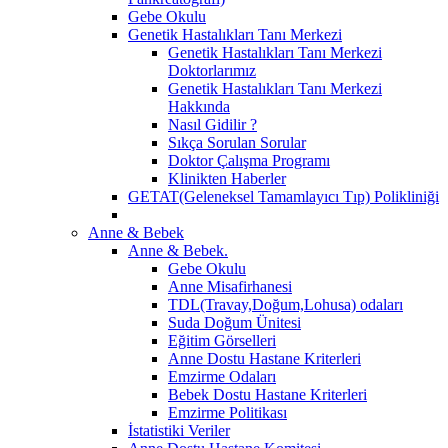
Gebe Okulu
Genetik Hastalıkları Tanı Merkezi
Genetik Hastalıkları Tanı Merkezi
Doktorlarımız
Genetik Hastalıkları Tanı Merkezi
Hakkında
Nasıl Gidilir ?
Sıkça Sorulan Sorular
Doktor Çalışma Programı
Klinikten Haberler
GETAT(Geleneksel Tamamlayıcı Tıp) Polikliniği
Anne & Bebek
Anne & Bebek.
Gebe Okulu
Anne Misafirhanesi
TDL(Travay,Doğum,Lohusa) odaları
Suda Doğum Ünitesi
Eğitim Görselleri
Anne Dostu Hastane Kriterleri
Emzirme Odaları
Bebek Dostu Hastane Kriterleri
Emzirme Politikası
İstatistiki Veriler