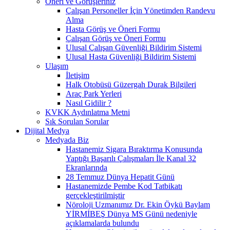
Öneri ve Görüşleriniz
Çalışan Personeller İçin Yönetimden Randevu
Alma
Hasta Görüş ve Öneri Formu
Çalışan Görüş ve Öneri Formu
Ulusal Çalışan Güvenliği Bildirim Sistemi
Ulusal Hasta Güvenliği Bildirim Sistemi
Ulaşım
İletişim
Halk Otobüsü Güzergah Durak Bilgileri
Araç Park Yerleri
Nasıl Gidilir ?
KVKK Aydınlatma Metni
Sık Sorulan Sorular
Dijital Medya
Medyada Biz
Hastanemiz Sigara Bıraktırma Konusunda
Yaptığı Başarılı Çalışmaları İle Kanal 32
Ekranlarında
28 Temmuz Dünya Hepatit Günü
Hastanemizde Pembe Kod Tatbikatı
gerçekleştirilmiştir
Nöroloji Uzmanımız Dr. Ekin Öykü Baylam
YİRMİBEŞ Dünya MS Günü nedeniyle
açıklamalarda bulundu