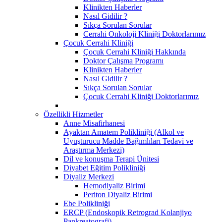
Klinikten Haberler
Nasıl Gidilir ?
Sıkça Sorulan Sorular
Cerrahi Onkoloji Kliniği Doktorlarımız
Çocuk Cerrahi Kliniği
Çocuk Cerrahi Kliniği Hakkında
Doktor Çalışma Programı
Klinikten Haberler
Nasıl Gidilir ?
Sıkça Sorulan Sorular
Çocuk Cerrahi Kliniği Doktorlarımız
Özellikli Hizmetler
Anne Misafirhanesi
Ayaktan Amatem Polikliniği (Alkol ve
Uyuşturucu Madde Bağımlıları Tedavi ve
Araştırma Merkezi)
Dil ve konuşma Terapi Ünitesi
Diyabet Eğitim Polikliniği
Diyaliz Merkezi
Hemodiyaliz Birimi
Periton Diyaliz Birimi
Ebe Polikliniği
ERCP (Endoskopik Retrograd Kolanjiyo
Pankreatografi)