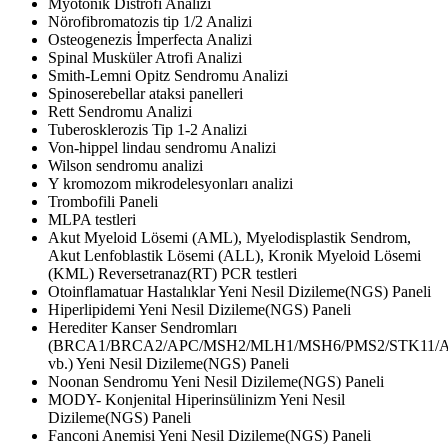
Myotonik Distrofi Analizi
Nörofibromatozis tip 1/2 Analizi
Osteogenezis İmperfecta Analizi
Spinal Musküler Atrofi Analizi
Smith-Lemni Opitz Sendromu Analizi
Spinoserebellar ataksi panelleri
Rett Sendromu Analizi
Tuberosklerozis Tip 1-2 Analizi
Von-hippel lindau sendromu Analizi
Wilson sendromu analizi
Y kromozom mikrodelesyonları analizi
Trombofili Paneli
MLPA testleri
Akut Myeloid Lösemi (AML), Myelodisplastik Sendrom,
Akut Lenfoblastik Lösemi (ALL), Kronik Myeloid Lösemi
(KML) Reversetranaz(RT) PCR testleri
Otoinflamatuar Hastalıklar Yeni Nesil Dizileme(NGS) Paneli
Hiperlipidemi Yeni Nesil Dizileme(NGS) Paneli
Herediter Kanser Sendromları
(BRCA1/BRCA2/APC/MSH2/MLH1/MSH6/PMS2/STK11/
vb.) Yeni Nesil Dizileme(NGS) Paneli
Noonan Sendromu Yeni Nesil Dizileme(NGS) Paneli
MODY- Konjenital Hiperinsülinizm Yeni Nesil
Dizileme(NGS) Paneli
Fanconi Anemisi Yeni Nesil Dizileme(NGS) Paneli