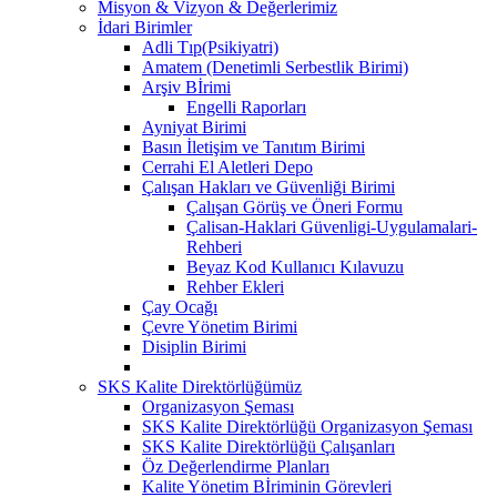
Misyon & Vizyon & Değerlerimiz
İdari Birimler
Adli Tıp(Psikiyatri)
Amatem (Denetimli Serbestlik Birimi)
Arşiv Bİrimi
Engelli Raporları
Ayniyat Birimi
Basın İletişim ve Tanıtım Birimi
Cerrahi El Aletleri Depo
Çalışan Hakları ve Güvenliği Birimi
Çalışan Görüş ve Öneri Formu
Çalisan-Haklari Güvenligi-Uygulamalari-
Rehberi
Beyaz Kod Kullanıcı Kılavuzu
Rehber Ekleri
Çay Ocağı
Çevre Yönetim Birimi
Disiplin Birimi
SKS Kalite Direktörlüğümüz
Organizasyon Şeması
SKS Kalite Direktörlüğü Organizasyon Şeması
SKS Kalite Direktörlüğü Çalışanları
Öz Değerlendirme Planları
Kalite Yönetim Bİriminin Görevleri