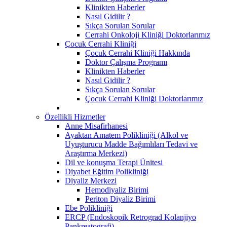
Klinikten Haberler
Nasıl Gidilir ?
Sıkça Sorulan Sorular
Cerrahi Onkoloji Kliniği Doktorlarımız
Çocuk Cerrahi Kliniği
Çocuk Cerrahi Kliniği Hakkında
Doktor Çalışma Programı
Klinikten Haberler
Nasıl Gidilir ?
Sıkça Sorulan Sorular
Çocuk Cerrahi Kliniği Doktorlarımız
Özellikli Hizmetler
Anne Misafirhanesi
Ayaktan Amatem Polikliniği (Alkol ve
Uyuşturucu Madde Bağımlıları Tedavi ve
Araştırma Merkezi)
Dil ve konuşma Terapi Ünitesi
Diyabet Eğitim Polikliniği
Diyaliz Merkezi
Hemodiyaliz Birimi
Periton Diyaliz Birimi
Ebe Polikliniği
ERCP (Endoskopik Retrograd Kolanjiyo
Pankreatografi)