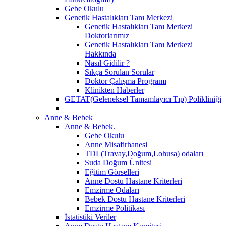
Gebe Okulu
Genetik Hastalıkları Tanı Merkezi
Genetik Hastalıkları Tanı Merkezi
Doktorlarımız
Genetik Hastalıkları Tanı Merkezi
Hakkında
Nasıl Gidilir ?
Sıkça Sorulan Sorular
Doktor Çalışma Programı
Klinikten Haberler
GETAT(Geleneksel Tamamlayıcı Tıp) Polikliniği
Anne & Bebek
Anne & Bebek.
Gebe Okulu
Anne Misafirhanesi
TDL(Travay,Doğum,Lohusa) odaları
Suda Doğum Ünitesi
Eğitim Görselleri
Anne Dostu Hastane Kriterleri
Emzirme Odaları
Bebek Dostu Hastane Kriterleri
Emzirme Politikası
İstatistiki Veriler