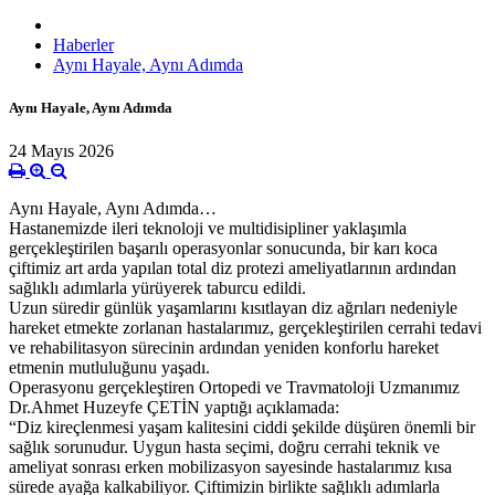
Haberler
Aynı Hayale, Aynı Adımda
Aynı Hayale, Aynı Adımda
24 Mayıs 2026
Aynı Hayale, Aynı Adımda…
Hastanemizde ileri teknoloji ve multidisipliner yaklaşımla
gerçekleştirilen başarılı operasyonlar sonucunda, bir karı koca
çiftimiz art arda yapılan total diz protezi ameliyatlarının ardından
sağlıklı adımlarla yürüyerek taburcu edildi.
Uzun süredir günlük yaşamlarını kısıtlayan diz ağrıları nedeniyle
hareket etmekte zorlanan hastalarımız, gerçekleştirilen cerrahi tedavi
ve rehabilitasyon sürecinin ardından yeniden konforlu hareket
etmenin mutluluğunu yaşadı.
Operasyonu gerçekleştiren Ortopedi ve Travmatoloji Uzmanımız
Dr.Ahmet Huzeyfe ÇETİN yaptığı açıklamada:
“Diz kireçlenmesi yaşam kalitesini ciddi şekilde düşüren önemli bir
sağlık sorunudur. Uygun hasta seçimi, doğru cerrahi teknik ve
ameliyat sonrası erken mobilizasyon sayesinde hastalarımız kısa
sürede ayağa kalkabiliyor. Çiftimizin birlikte sağlıklı adımlarla