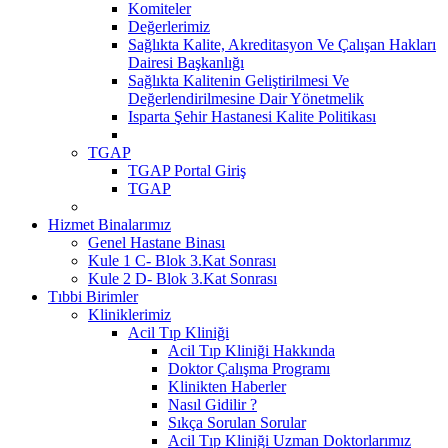
Komiteler
Değerlerimiz
Sağlıkta Kalite, Akreditasyon Ve Çalışan Hakları
Dairesi Başkanlığı
Sağlıkta Kalitenin Geliştirilmesi Ve
Değerlendirilmesine Dair Yönetmelik
Isparta Şehir Hastanesi Kalite Politikası
TGAP
TGAP Portal Giriş
TGAP
Hizmet Binalarımız
Genel Hastane Binası
Kule 1 C- Blok 3.Kat Sonrası
Kule 2 D- Blok 3.Kat Sonrası
Tıbbi Birimler
Kliniklerimiz
Acil Tıp Kliniği
Acil Tıp Kliniği Hakkında
Doktor Çalışma Programı
Klinikten Haberler
Nasıl Gidilir ?
Sıkça Sorulan Sorular
Acil Tıp Kliniği Uzman Doktorlarımız