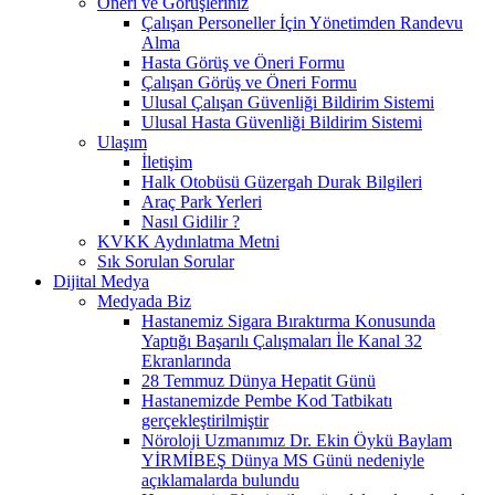
Öneri ve Görüşleriniz
Çalışan Personeller İçin Yönetimden Randevu
Alma
Hasta Görüş ve Öneri Formu
Çalışan Görüş ve Öneri Formu
Ulusal Çalışan Güvenliği Bildirim Sistemi
Ulusal Hasta Güvenliği Bildirim Sistemi
Ulaşım
İletişim
Halk Otobüsü Güzergah Durak Bilgileri
Araç Park Yerleri
Nasıl Gidilir ?
KVKK Aydınlatma Metni
Sık Sorulan Sorular
Dijital Medya
Medyada Biz
Hastanemiz Sigara Bıraktırma Konusunda
Yaptığı Başarılı Çalışmaları İle Kanal 32
Ekranlarında
28 Temmuz Dünya Hepatit Günü
Hastanemizde Pembe Kod Tatbikatı
gerçekleştirilmiştir
Nöroloji Uzmanımız Dr. Ekin Öykü Baylam
YİRMİBEŞ Dünya MS Günü nedeniyle
açıklamalarda bulundu