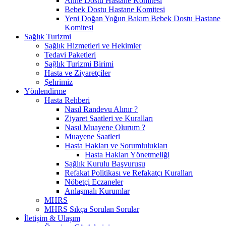
Anne Dostu Hastane Komitesi
Bebek Dostu Hastane Komitesi
Yeni Doğan Yoğun Bakım Bebek Dostu Hastane
Komitesi
Sağlık Turizmi
Sağlık Hizmetleri ve Hekimler
Tedavi Paketleri
Sağlık Turizmi Birimi
Hasta ve Ziyaretçiler
Şehrimiz
Yönlendirme
Hasta Rehberi
Nasıl Randevu Alınır ?
Ziyaret Saatleri ve Kuralları
Nasıl Muayene Olurum ?
Muayene Saatleri
Hasta Hakları ve Sorumlulukları
Hasta Hakları Yönetmeliği
Sağlık Kurulu Başvurusu
Refakat Politikası ve Refakatçı Kuralları
Nöbetçi Eczaneler
Anlaşmalı Kurumlar
MHRS
MHRS Sıkça Sorulan Sorular
İletişim & Ulaşım