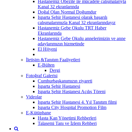
Hastanemiz Obezite ile mücadele çalışmalarıyla
Kanal 32 ekranlarında
Doğal Olan Normal Doğumdur
Isparta Şehir Hastanesi olarak başarılı
çalışmalarımızla Kanal 32 ekranlarındayız
Hastanemiz Gebe Okulu TRT Haber
Ekranlarında
Hastanemiz Gebe Okulu annelerimizin ve anne
adaylarımızın hizmetinde
El Hijyeni
İletişim &Tanıtım Faaliyetleri
E-Bülten
Dergi
Fotoğraf Galerisi
Cumhurbaşkanımızın ziyareti
Isparta Şehir Hastanesi
Isparta Şehir Hastanesi Açılış Töreni
Videolar
Isparta Şehir Hastanesi 4. Yıl Tanıtım filmi
Isparta City Hospital Promotion Film
E-Kütüphane
Hasta Kan Yönetimi Rehberleri
Talasemi Tanı ve İzlem Rehberi