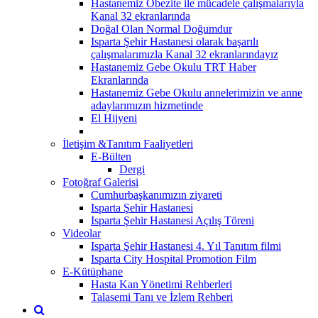
Hastanemiz Obezite ile mücadele çalışmalarıyla
Kanal 32 ekranlarında
Doğal Olan Normal Doğumdur
Isparta Şehir Hastanesi olarak başarılı
çalışmalarımızla Kanal 32 ekranlarındayız
Hastanemiz Gebe Okulu TRT Haber
Ekranlarında
Hastanemiz Gebe Okulu annelerimizin ve anne
adaylarımızın hizmetinde
El Hijyeni
İletişim &Tanıtım Faaliyetleri
E-Bülten
Dergi
Fotoğraf Galerisi
Cumhurbaşkanımızın ziyareti
Isparta Şehir Hastanesi
Isparta Şehir Hastanesi Açılış Töreni
Videolar
Isparta Şehir Hastanesi 4. Yıl Tanıtım filmi
Isparta City Hospital Promotion Film
E-Kütüphane
Hasta Kan Yönetimi Rehberleri
Talasemi Tanı ve İzlem Rehberi