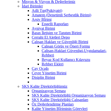
Misyon & Vizyon & Değerlerimiz
İdari Birimler
Adli Tıp(Psikiyatri)
Amatem (Denetimli Serbestlik Birimi)
Arşiv Bİrimi
Engelli Raporları
Ayniyat Birimi
Basın İletişim ve Tanıtım Birimi
Cerrahi El Aletleri Depo
Çalışan Hakları ve Güvenliği Birimi
Çalışan Görüş ve Öneri Formu
Çalisan-Haklari Güvenligi-Uygulamalari-
Rehberi
Beyaz Kod Kullanıcı Kılavuzu
Rehber Ekleri
Çay Ocağı
Çevre Yönetim Birimi
Disiplin Birimi
SKS Kalite Direktörlüğümüz
Organizasyon Şeması
SKS Kalite Direktörlüğü Organizasyon Şeması
SKS Kalite Direktörlüğü Çalışanları
Öz Değerlendirme Planları
Kalite Yönetim Bİriminin Görevleri