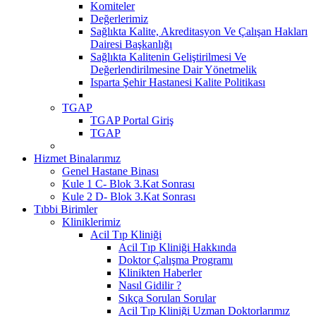
Komiteler
Değerlerimiz
Sağlıkta Kalite, Akreditasyon Ve Çalışan Hakları
Dairesi Başkanlığı
Sağlıkta Kalitenin Geliştirilmesi Ve
Değerlendirilmesine Dair Yönetmelik
Isparta Şehir Hastanesi Kalite Politikası
TGAP
TGAP Portal Giriş
TGAP
Hizmet Binalarımız
Genel Hastane Binası
Kule 1 C- Blok 3.Kat Sonrası
Kule 2 D- Blok 3.Kat Sonrası
Tıbbi Birimler
Kliniklerimiz
Acil Tıp Kliniği
Acil Tıp Kliniği Hakkında
Doktor Çalışma Programı
Klinikten Haberler
Nasıl Gidilir ?
Sıkça Sorulan Sorular
Acil Tıp Kliniği Uzman Doktorlarımız