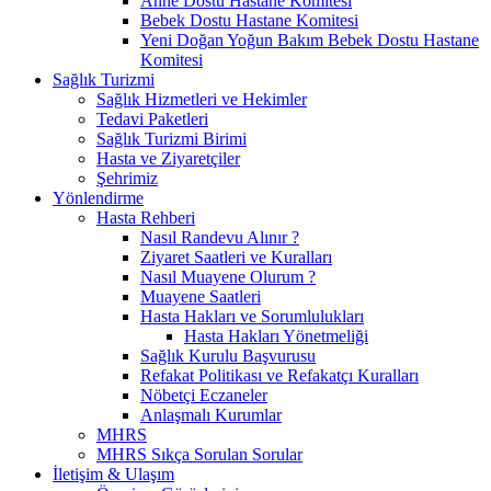
Anne Dostu Hastane Komitesi
Bebek Dostu Hastane Komitesi
Yeni Doğan Yoğun Bakım Bebek Dostu Hastane
Komitesi
Sağlık Turizmi
Sağlık Hizmetleri ve Hekimler
Tedavi Paketleri
Sağlık Turizmi Birimi
Hasta ve Ziyaretçiler
Şehrimiz
Yönlendirme
Hasta Rehberi
Nasıl Randevu Alınır ?
Ziyaret Saatleri ve Kuralları
Nasıl Muayene Olurum ?
Muayene Saatleri
Hasta Hakları ve Sorumlulukları
Hasta Hakları Yönetmeliği
Sağlık Kurulu Başvurusu
Refakat Politikası ve Refakatçı Kuralları
Nöbetçi Eczaneler
Anlaşmalı Kurumlar
MHRS
MHRS Sıkça Sorulan Sorular
İletişim & Ulaşım