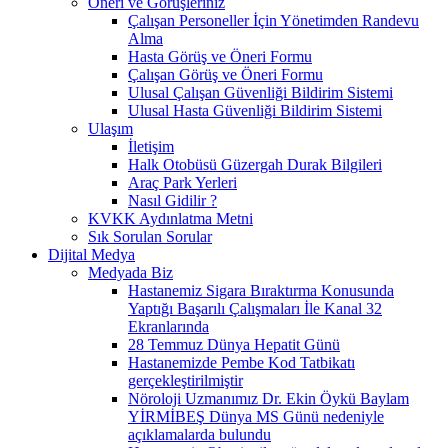
Öneri ve Görüşleriniz
Çalışan Personeller İçin Yönetimden Randevu
Alma
Hasta Görüş ve Öneri Formu
Çalışan Görüş ve Öneri Formu
Ulusal Çalışan Güvenliği Bildirim Sistemi
Ulusal Hasta Güvenliği Bildirim Sistemi
Ulaşım
İletişim
Halk Otobüsü Güzergah Durak Bilgileri
Araç Park Yerleri
Nasıl Gidilir ?
KVKK Aydınlatma Metni
Sık Sorulan Sorular
Dijital Medya
Medyada Biz
Hastanemiz Sigara Bıraktırma Konusunda
Yaptığı Başarılı Çalışmaları İle Kanal 32
Ekranlarında
28 Temmuz Dünya Hepatit Günü
Hastanemizde Pembe Kod Tatbikatı
gerçekleştirilmiştir
Nöroloji Uzmanımız Dr. Ekin Öykü Baylam
YİRMİBEŞ Dünya MS Günü nedeniyle
açıklamalarda bulundu