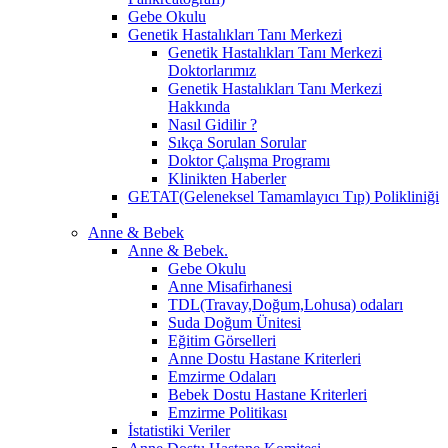
Gebe Okulu
Genetik Hastalıkları Tanı Merkezi
Genetik Hastalıkları Tanı Merkezi
Doktorlarımız
Genetik Hastalıkları Tanı Merkezi
Hakkında
Nasıl Gidilir ?
Sıkça Sorulan Sorular
Doktor Çalışma Programı
Klinikten Haberler
GETAT(Geleneksel Tamamlayıcı Tıp) Polikliniği
Anne & Bebek
Anne & Bebek.
Gebe Okulu
Anne Misafirhanesi
TDL(Travay,Doğum,Lohusa) odaları
Suda Doğum Ünitesi
Eğitim Görselleri
Anne Dostu Hastane Kriterleri
Emzirme Odaları
Bebek Dostu Hastane Kriterleri
Emzirme Politikası
İstatistiki Veriler