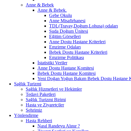
Anne & Bebek
Anne & Bebek.
Gebe Okulu
Anne Misafirhanesi
TDL(Travay,Doğum,Lohusa) odaları
Suda Doğum Ünitesi
Eğitim Görselleri
Anne Dostu Hastane Kriterleri
Emzirme Odaları
Bebek Dostu Hastane Kriterleri
Emzirme Politikası
İstatistiki Veriler
Anne Dostu Hastane Komitesi
Bebek Dostu Hastane Komitesi
Yeni Doğan Yoğun Bakım Bebek Dostu Hastane K
Sağlık Turizmi
Sağlık Hizmetleri ve Hekimler
Tedavi Paketleri
Sağlık Turizmi Birimi
Hasta ve Ziyaretçiler
Şehrimiz
Yönlendirme
Hasta Rehberi
Nasıl Randevu Alınır ?