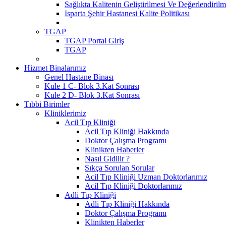
Sağlıkta Kalitenin Geliştirilmesi Ve Değerlendiri
Isparta Şehir Hastanesi Kalite Politikası
TGAP
TGAP Portal Giriş
TGAP
Hizmet Binalarımız
Genel Hastane Binası
Kule 1 C- Blok 3.Kat Sonrası
Kule 2 D- Blok 3.Kat Sonrası
Tıbbi Birimler
Kliniklerimiz
Acil Tıp Kliniği
Acil Tıp Kliniği Hakkında
Doktor Çalışma Programı
Klinikten Haberler
Nasıl Gidilir ?
Sıkça Sorulan Sorular
Acil Tıp Kliniği Uzman Doktorlarımız
Acil Tıp Kliniği Doktorlarımız
Adli Tıp Kliniği
Adli Tıp Kliniği Hakkında
Doktor Çalışma Programı
Klinikten Haberler