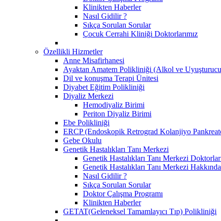
Klinikten Haberler
Nasıl Gidilir ?
Sıkça Sorulan Sorular
Çocuk Cerrahi Kliniği Doktorlarımız
Özellikli Hizmetler
Anne Misafirhanesi
Ayaktan Amatem Polikliniği (Alkol ve Uyuşturucu
Dil ve konuşma Terapi Ünitesi
Diyabet Eğitim Polikliniği
Diyaliz Merkezi
Hemodiyaliz Birimi
Periton Diyaliz Birimi
Ebe Polikliniği
ERCP (Endoskopik Retrograd Kolanjiyo Pankreato
Gebe Okulu
Genetik Hastalıkları Tanı Merkezi
Genetik Hastalıkları Tanı Merkezi Doktorlar
Genetik Hastalıkları Tanı Merkezi Hakkında
Nasıl Gidilir ?
Sıkça Sorulan Sorular
Doktor Çalışma Programı
Klinikten Haberler
GETAT(Geleneksel Tamamlayıcı Tıp) Polikliniği