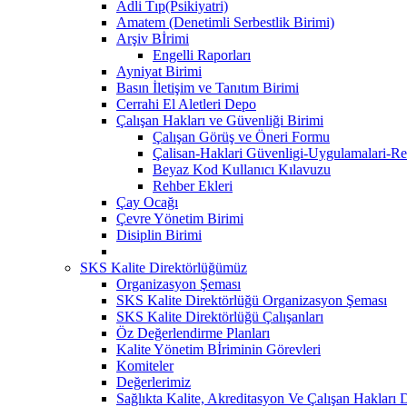
Adli Tıp(Psikiyatri)
Amatem (Denetimli Serbestlik Birimi)
Arşiv Bİrimi
Engelli Raporları
Ayniyat Birimi
Basın İletişim ve Tanıtım Birimi
Cerrahi El Aletleri Depo
Çalışan Hakları ve Güvenliği Birimi
Çalışan Görüş ve Öneri Formu
Çalisan-Haklari Güvenligi-Uygulamalari-Re
Beyaz Kod Kullanıcı Kılavuzu
Rehber Ekleri
Çay Ocağı
Çevre Yönetim Birimi
Disiplin Birimi
SKS Kalite Direktörlüğümüz
Organizasyon Şeması
SKS Kalite Direktörlüğü Organizasyon Şeması
SKS Kalite Direktörlüğü Çalışanları
Öz Değerlendirme Planları
Kalite Yönetim Bİriminin Görevleri
Komiteler
Değerlerimiz
Sağlıkta Kalite, Akreditasyon Ve Çalışan Hakları D