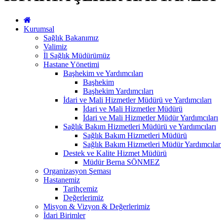
Kurumsal
Sağlık Bakanımız
Valimiz
İl Sağlık Müdürümüz
Hastane Yönetimi
Başhekim ve Yardımcıları
Başhekim
Başhekim Yardımcıları
İdari ve Mali Hizmetler Müdürü ve Yardımcıları
İdari ve Mali Hizmetler Müdürü
İdari ve Mali Hizmetler Müdür Yardımcıları
Sağlık Bakım Hizmetleri Müdürü ve Yardımcıları
Sağlık Bakım Hizmetleri Müdürü
Sağlık Bakım Hizmetleri Müdür Yardımcılar
Destek ve Kalite Hizmet Müdürü
Müdür Berna SÖNMEZ
Organizasyon Şeması
Hastanemiz
Tarihçemiz
Değerlerimiz
Misyon & Vizyon & Değerlerimiz
İdari Birimler