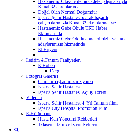
Hastanemiz Obezite ile mücadele çalışmalarıyla
Kanal 32 ekranlarında
Doğal Olan Normal Doğumdur
Isparta Şehir Hastanesi olarak başarılı
çalışmalarımızla Kanal 32 ekranlarındayız
Hastanemiz Gebe Okulu TRT Haber
Ekranlarında
Hastanemiz Gebe Okulu annelerimizin ve anne
adaylarımızın hizmetinde
El Hijyeni
İletişim &Tanıtım Faaliyetleri
E-Bülten
Dergi
Fotoğraf Galerisi
Cumhurbaşkanımızın ziyareti
Isparta Şehir Hastanesi
Isparta Şehir Hastanesi Açılış Töreni
Videolar
Isparta Şehir Hastanesi 4. Yıl Tanıtım filmi
Isparta City Hospital Promotion Film
E-Kütüphane
Hasta Kan Yönetimi Rehberleri
Talasemi Tanı ve İzlem Rehberi