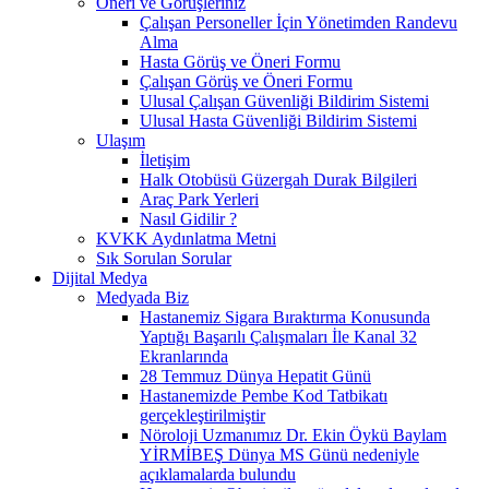
Öneri ve Görüşleriniz
Çalışan Personeller İçin Yönetimden Randevu
Alma
Hasta Görüş ve Öneri Formu
Çalışan Görüş ve Öneri Formu
Ulusal Çalışan Güvenliği Bildirim Sistemi
Ulusal Hasta Güvenliği Bildirim Sistemi
Ulaşım
İletişim
Halk Otobüsü Güzergah Durak Bilgileri
Araç Park Yerleri
Nasıl Gidilir ?
KVKK Aydınlatma Metni
Sık Sorulan Sorular
Dijital Medya
Medyada Biz
Hastanemiz Sigara Bıraktırma Konusunda
Yaptığı Başarılı Çalışmaları İle Kanal 32
Ekranlarında
28 Temmuz Dünya Hepatit Günü
Hastanemizde Pembe Kod Tatbikatı
gerçekleştirilmiştir
Nöroloji Uzmanımız Dr. Ekin Öykü Baylam
YİRMİBEŞ Dünya MS Günü nedeniyle
açıklamalarda bulundu