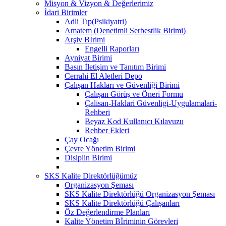
Misyon & Vizyon & Değerlerimiz
İdari Birimler
Adli Tıp(Psikiyatri)
Amatem (Denetimli Serbestlik Birimi)
Arşiv Bİrimi
Engelli Raporları
Ayniyat Birimi
Basın İletişim ve Tanıtım Birimi
Cerrahi El Aletleri Depo
Çalışan Hakları ve Güvenliği Birimi
Çalışan Görüş ve Öneri Formu
Çalisan-Haklari Güvenligi-Uygulamalari-
Rehberi
Beyaz Kod Kullanıcı Kılavuzu
Rehber Ekleri
Çay Ocağı
Çevre Yönetim Birimi
Disiplin Birimi
SKS Kalite Direktörlüğümüz
Organizasyon Şeması
SKS Kalite Direktörlüğü Organizasyon Şeması
SKS Kalite Direktörlüğü Çalışanları
Öz Değerlendirme Planları
Kalite Yönetim Bİriminin Görevleri