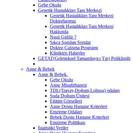
Gebe Okulu
Genetik Hastalıkları Tanı Merkezi
Genetik Hastalıkları Tanı Merkezi
Doktorlarımız
Genetik Hastalıkları Tanı Merkezi
Hakkında
Nasıl Gidilir ?
Sıkça Sorulan Sorular
Doktor Çalışma Programı
Klinikten Haberler
GETAT(Geleneksel Tamamlayıcı Tıp) Polikliniği
Anne & Bebek
Anne & Bebek.
Gebe Okulu
Anne Misafirhanesi
TDL(Travay,Doğum,Lohusa) odaları
Suda Doğum Ünitesi
Eğitim Görselleri
Anne Dostu Hastane Kriterleri
Emzirme Odaları
Bebek Dostu Hastane Kriterleri
Emzirme Politikası
İstatistiki Veriler