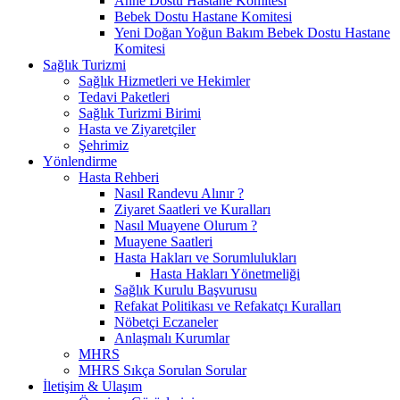
Anne Dostu Hastane Komitesi
Bebek Dostu Hastane Komitesi
Yeni Doğan Yoğun Bakım Bebek Dostu Hastane
Komitesi
Sağlık Turizmi
Sağlık Hizmetleri ve Hekimler
Tedavi Paketleri
Sağlık Turizmi Birimi
Hasta ve Ziyaretçiler
Şehrimiz
Yönlendirme
Hasta Rehberi
Nasıl Randevu Alınır ?
Ziyaret Saatleri ve Kuralları
Nasıl Muayene Olurum ?
Muayene Saatleri
Hasta Hakları ve Sorumlulukları
Hasta Hakları Yönetmeliği
Sağlık Kurulu Başvurusu
Refakat Politikası ve Refakatçı Kuralları
Nöbetçi Eczaneler
Anlaşmalı Kurumlar
MHRS
MHRS Sıkça Sorulan Sorular
İletişim & Ulaşım