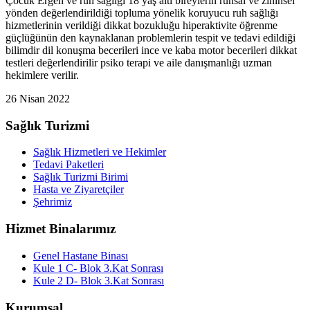
Çocuk Ergen ve ruh sağlığı 18 yaş altı bireylerin ruhsal ve zihinsel
yönden değerlendirildiği topluma yönelik koruyucu ruh sağlığı
hizmetlerinin verildiği dikkat bozukluğu hiperaktivite öğrenme
güçlüğünün den kaynaklanan problemlerin tespit ve tedavi edildiği
bilimdir dil konuşma becerileri ince ve kaba motor becerileri dikkat
testleri değerlendirilir psiko terapi ve aile danışmanlığı uzman
hekimlere verilir.
26 Nisan 2022
Sağlık Turizmi
Sağlık Hizmetleri ve Hekimler
Tedavi Paketleri
Sağlık Turizmi Birimi
Hasta ve Ziyaretçiler
Şehrimiz
Hizmet Binalarımız
Genel Hastane Binası
Kule 1 C- Blok 3.Kat Sonrası
Kule 2 D- Blok 3.Kat Sonrası
Kurumsal