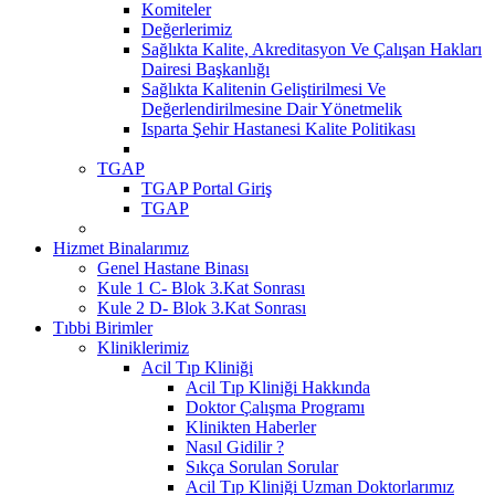
Komiteler
Değerlerimiz
Sağlıkta Kalite, Akreditasyon Ve Çalışan Hakları
Dairesi Başkanlığı
Sağlıkta Kalitenin Geliştirilmesi Ve
Değerlendirilmesine Dair Yönetmelik
Isparta Şehir Hastanesi Kalite Politikası
TGAP
TGAP Portal Giriş
TGAP
Hizmet Binalarımız
Genel Hastane Binası
Kule 1 C- Blok 3.Kat Sonrası
Kule 2 D- Blok 3.Kat Sonrası
Tıbbi Birimler
Kliniklerimiz
Acil Tıp Kliniği
Acil Tıp Kliniği Hakkında
Doktor Çalışma Programı
Klinikten Haberler
Nasıl Gidilir ?
Sıkça Sorulan Sorular
Acil Tıp Kliniği Uzman Doktorlarımız