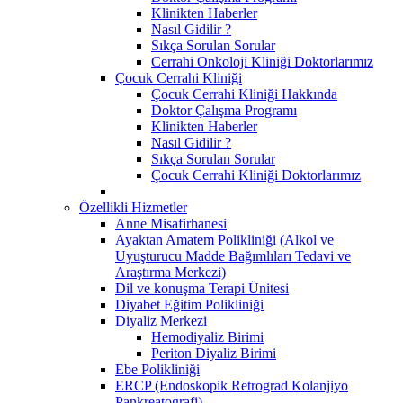
Klinikten Haberler
Nasıl Gidilir ?
Sıkça Sorulan Sorular
Cerrahi Onkoloji Kliniği Doktorlarımız
Çocuk Cerrahi Kliniği
Çocuk Cerrahi Kliniği Hakkında
Doktor Çalışma Programı
Klinikten Haberler
Nasıl Gidilir ?
Sıkça Sorulan Sorular
Çocuk Cerrahi Kliniği Doktorlarımız
Özellikli Hizmetler
Anne Misafirhanesi
Ayaktan Amatem Polikliniği (Alkol ve
Uyuşturucu Madde Bağımlıları Tedavi ve
Araştırma Merkezi)
Dil ve konuşma Terapi Ünitesi
Diyabet Eğitim Polikliniği
Diyaliz Merkezi
Hemodiyaliz Birimi
Periton Diyaliz Birimi
Ebe Polikliniği
ERCP (Endoskopik Retrograd Kolanjiyo
Pankreatografi)