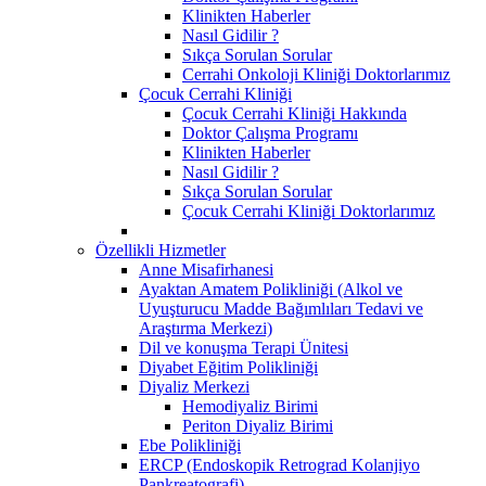
Klinikten Haberler
Nasıl Gidilir ?
Sıkça Sorulan Sorular
Cerrahi Onkoloji Kliniği Doktorlarımız
Çocuk Cerrahi Kliniği
Çocuk Cerrahi Kliniği Hakkında
Doktor Çalışma Programı
Klinikten Haberler
Nasıl Gidilir ?
Sıkça Sorulan Sorular
Çocuk Cerrahi Kliniği Doktorlarımız
Özellikli Hizmetler
Anne Misafirhanesi
Ayaktan Amatem Polikliniği (Alkol ve
Uyuşturucu Madde Bağımlıları Tedavi ve
Araştırma Merkezi)
Dil ve konuşma Terapi Ünitesi
Diyabet Eğitim Polikliniği
Diyaliz Merkezi
Hemodiyaliz Birimi
Periton Diyaliz Birimi
Ebe Polikliniği
ERCP (Endoskopik Retrograd Kolanjiyo
Pankreatografi)