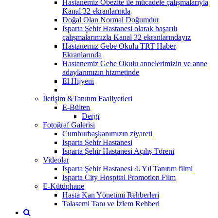
Hastanemiz Obezite ile mücadele çalışmalarıyla
Kanal 32 ekranlarında
Doğal Olan Normal Doğumdur
Isparta Şehir Hastanesi olarak başarılı
çalışmalarımızla Kanal 32 ekranlarındayız
Hastanemiz Gebe Okulu TRT Haber
Ekranlarında
Hastanemiz Gebe Okulu annelerimizin ve anne
adaylarımızın hizmetinde
El Hijyeni
İletişim &Tanıtım Faaliyetleri
E-Bülten
Dergi
Fotoğraf Galerisi
Cumhurbaşkanımızın ziyareti
Isparta Şehir Hastanesi
Isparta Şehir Hastanesi Açılış Töreni
Videolar
Isparta Şehir Hastanesi 4. Yıl Tanıtım filmi
Isparta City Hospital Promotion Film
E-Kütüphane
Hasta Kan Yönetimi Rehberleri
Talasemi Tanı ve İzlem Rehberi