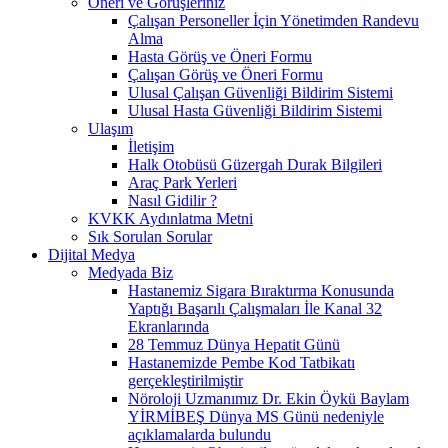
Öneri ve Görüşleriniz
Çalışan Personeller İçin Yönetimden Randevu
Alma
Hasta Görüş ve Öneri Formu
Çalışan Görüş ve Öneri Formu
Ulusal Çalışan Güvenliği Bildirim Sistemi
Ulusal Hasta Güvenliği Bildirim Sistemi
Ulaşım
İletişim
Halk Otobüsü Güzergah Durak Bilgileri
Araç Park Yerleri
Nasıl Gidilir ?
KVKK Aydınlatma Metni
Sık Sorulan Sorular
Dijital Medya
Medyada Biz
Hastanemiz Sigara Bıraktırma Konusunda
Yaptığı Başarılı Çalışmaları İle Kanal 32
Ekranlarında
28 Temmuz Dünya Hepatit Günü
Hastanemizde Pembe Kod Tatbikatı
gerçekleştirilmiştir
Nöroloji Uzmanımız Dr. Ekin Öykü Baylam
YİRMİBEŞ Dünya MS Günü nedeniyle
açıklamalarda bulundu