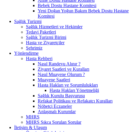
Anne Dostu Hastane Komitesi
Bebek Dostu Hastane Komitesi
Yeni Doğan Yoğun Bakım Bebek Dostu Hastane
Komitesi
Sağlık Turizmi
Sağlık Hizmetleri ve Hekimler
Tedavi Paketleri
Sağlık Turizmi Birimi
Hasta ve Ziyaretçiler
Şehrimiz
Yönlendirme
Hasta Rehberi
Nasıl Randevu Alınır ?
Ziyaret Saatleri ve Kuralları
Nasıl Muayene Olurum ?
Muayene Saatleri
Hasta Hakları ve Sorumlulukları
Hasta Hakları Yönetmeliği
Sağlık Kurulu Başvurusu
Refakat Politikası ve Refakatçı Kuralları
Nöbetçi Eczaneler
Anlaşmalı Kurumlar
MHRS
MHRS Sıkça Sorulan Sorular
İletişim & Ulaşım