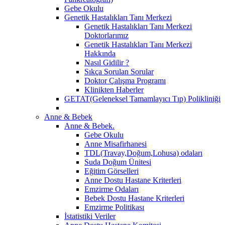
Gebe Okulu
Genetik Hastalıkları Tanı Merkezi
Genetik Hastalıkları Tanı Merkezi
Doktorlarımız
Genetik Hastalıkları Tanı Merkezi
Hakkında
Nasıl Gidilir ?
Sıkça Sorulan Sorular
Doktor Çalışma Programı
Klinikten Haberler
GETAT(Geleneksel Tamamlayıcı Tıp) Polikliniği
Anne & Bebek
Anne & Bebek.
Gebe Okulu
Anne Misafirhanesi
TDL(Travay,Doğum,Lohusa) odaları
Suda Doğum Ünitesi
Eğitim Görselleri
Anne Dostu Hastane Kriterleri
Emzirme Odaları
Bebek Dostu Hastane Kriterleri
Emzirme Politikası
İstatistiki Veriler