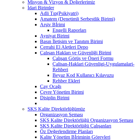
Misyon & Vizyon & Değerlerimiz
İdari Birimler
Adli Tıp(Psikiyatri)
Amatem (Denetimli Serbestlik Birimi)
Arşiv Bİrimi
Engelli Raporları
Ayniyat Birimi
Basın İletişim ve Tanıtım Birimi
Cerrahi El Aletleri Depo
Çalışan Hakları ve Güvenliği Birimi
Çalışan Görüş ve Öneri Formu
Çalisan-Haklari Güvenligi-Uygulamalari-
Rehberi
Beyaz Kod Kullanıcı Kılavuzu
Rehber Ekleri
Çay Ocağı
Çevre Yönetim Birimi
Disiplin Birimi
SKS Kalite Direktörlüğümüz
Organizasyon Şeması
SKS Kalite Direktörlüğü Organizasyon Şeması
SKS Kalite Direktörlüğü Çalışanları
Öz Değerlendirme Planları
Kalite Yönetim Bİriminin Görevleri