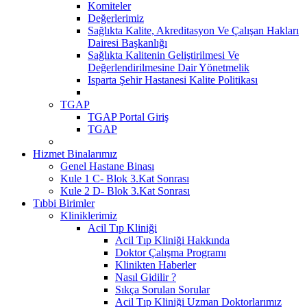
Komiteler
Değerlerimiz
Sağlıkta Kalite, Akreditasyon Ve Çalışan Hakları
Dairesi Başkanlığı
Sağlıkta Kalitenin Geliştirilmesi Ve
Değerlendirilmesine Dair Yönetmelik
Isparta Şehir Hastanesi Kalite Politikası
TGAP
TGAP Portal Giriş
TGAP
Hizmet Binalarımız
Genel Hastane Binası
Kule 1 C- Blok 3.Kat Sonrası
Kule 2 D- Blok 3.Kat Sonrası
Tıbbi Birimler
Kliniklerimiz
Acil Tıp Kliniği
Acil Tıp Kliniği Hakkında
Doktor Çalışma Programı
Klinikten Haberler
Nasıl Gidilir ?
Sıkça Sorulan Sorular
Acil Tıp Kliniği Uzman Doktorlarımız