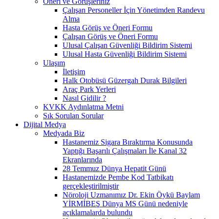
Öneri ve Görüşleriniz
Çalışan Personeller İçin Yönetimden Randevu
Alma
Hasta Görüş ve Öneri Formu
Çalışan Görüş ve Öneri Formu
Ulusal Çalışan Güvenliği Bildirim Sistemi
Ulusal Hasta Güvenliği Bildirim Sistemi
Ulaşım
İletişim
Halk Otobüsü Güzergah Durak Bilgileri
Araç Park Yerleri
Nasıl Gidilir ?
KVKK Aydınlatma Metni
Sık Sorulan Sorular
Dijital Medya
Medyada Biz
Hastanemiz Sigara Bıraktırma Konusunda
Yaptığı Başarılı Çalışmaları İle Kanal 32
Ekranlarında
28 Temmuz Dünya Hepatit Günü
Hastanemizde Pembe Kod Tatbikatı
gerçekleştirilmiştir
Nöroloji Uzmanımız Dr. Ekin Öykü Baylam
YİRMİBEŞ Dünya MS Günü nedeniyle
açıklamalarda bulundu