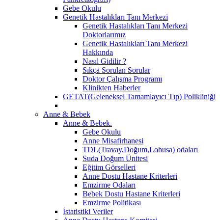
Gebe Okulu
Genetik Hastalıkları Tanı Merkezi
Genetik Hastalıkları Tanı Merkezi
Doktorlarımız
Genetik Hastalıkları Tanı Merkezi
Hakkında
Nasıl Gidilir ?
Sıkça Sorulan Sorular
Doktor Çalışma Programı
Klinikten Haberler
GETAT(Geleneksel Tamamlayıcı Tıp) Polikliniği
Anne & Bebek
Anne & Bebek.
Gebe Okulu
Anne Misafirhanesi
TDL(Travay,Doğum,Lohusa) odaları
Suda Doğum Ünitesi
Eğitim Görselleri
Anne Dostu Hastane Kriterleri
Emzirme Odaları
Bebek Dostu Hastane Kriterleri
Emzirme Politikası
İstatistiki Veriler