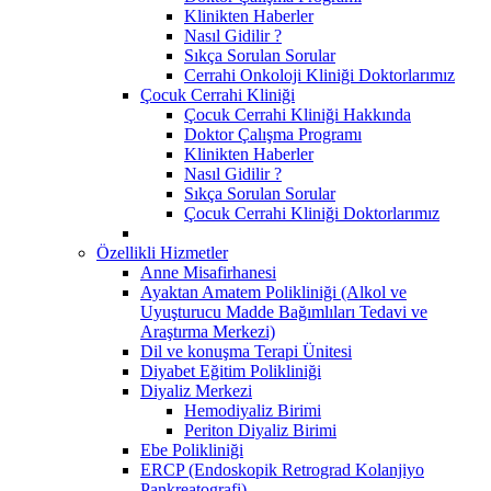
Klinikten Haberler
Nasıl Gidilir ?
Sıkça Sorulan Sorular
Cerrahi Onkoloji Kliniği Doktorlarımız
Çocuk Cerrahi Kliniği
Çocuk Cerrahi Kliniği Hakkında
Doktor Çalışma Programı
Klinikten Haberler
Nasıl Gidilir ?
Sıkça Sorulan Sorular
Çocuk Cerrahi Kliniği Doktorlarımız
Özellikli Hizmetler
Anne Misafirhanesi
Ayaktan Amatem Polikliniği (Alkol ve
Uyuşturucu Madde Bağımlıları Tedavi ve
Araştırma Merkezi)
Dil ve konuşma Terapi Ünitesi
Diyabet Eğitim Polikliniği
Diyaliz Merkezi
Hemodiyaliz Birimi
Periton Diyaliz Birimi
Ebe Polikliniği
ERCP (Endoskopik Retrograd Kolanjiyo
Pankreatografi)