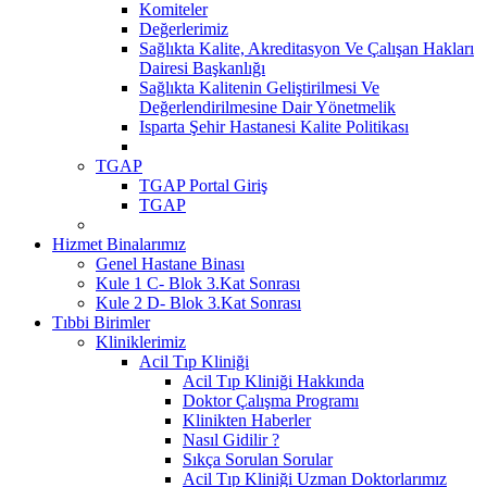
Komiteler
Değerlerimiz
Sağlıkta Kalite, Akreditasyon Ve Çalışan Hakları
Dairesi Başkanlığı
Sağlıkta Kalitenin Geliştirilmesi Ve
Değerlendirilmesine Dair Yönetmelik
Isparta Şehir Hastanesi Kalite Politikası
TGAP
TGAP Portal Giriş
TGAP
Hizmet Binalarımız
Genel Hastane Binası
Kule 1 C- Blok 3.Kat Sonrası
Kule 2 D- Blok 3.Kat Sonrası
Tıbbi Birimler
Kliniklerimiz
Acil Tıp Kliniği
Acil Tıp Kliniği Hakkında
Doktor Çalışma Programı
Klinikten Haberler
Nasıl Gidilir ?
Sıkça Sorulan Sorular
Acil Tıp Kliniği Uzman Doktorlarımız