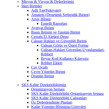
Misyon & Vizyon & Değerlerimiz
İdari Birimler
Adli Tıp(Psikiyatri)
Amatem (Denetimli Serbestlik Birimi)
Arşiv Bİrimi
Engelli Raporları
Ayniyat Birimi
Basın İletişim ve Tanıtım Birimi
Cerrahi El Aletleri Depo
Çalışan Hakları ve Güvenliği Birimi
Çalışan Görüş ve Öneri Formu
Çalisan-Haklari Güvenligi-Uygulamalari-
Rehberi
Beyaz Kod Kullanıcı Kılavuzu
Rehber Ekleri
Çay Ocağı
Çevre Yönetim Birimi
Disiplin Birimi
SKS Kalite Direktörlüğümüz
Organizasyon Şeması
SKS Kalite Direktörlüğü Organizasyon Şeması
SKS Kalite Direktörlüğü Çalışanları
Öz Değerlendirme Planları
Kalite Yönetim Bİriminin Görevleri