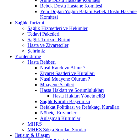
Anne Dostu Hastane Komitesi
Bebek Dostu Hastane Komitesi
Yeni Doğan Yoğun Bakım Bebek Dostu Hastane
Komitesi
Sağlık Turizmi
Sağlık Hizmetleri ve Hekimler
Tedavi Paketleri
Sağlık Turizmi Birimi
Hasta ve Ziyaretçiler
Şehrimiz
Yönlendirme
Hasta Rehberi
Nasıl Randevu Alınır ?
Ziyaret Saatleri ve Kuralları
Nasıl Muayene Olurum ?
Muayene Saatleri
Hasta Hakları ve Sorumlulukları
Hasta Hakları Yönetmeliği
Sağlık Kurulu Başvurusu
Refakat Politikası ve Refakatçı Kuralları
Nöbetçi Eczaneler
Anlaşmalı Kurumlar
MHRS
MHRS Sıkça Sorulan Sorular
İletişim & Ulaşım