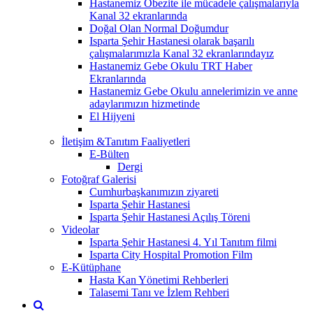
Hastanemiz Obezite ile mücadele çalışmalarıyla
Kanal 32 ekranlarında
Doğal Olan Normal Doğumdur
Isparta Şehir Hastanesi olarak başarılı
çalışmalarımızla Kanal 32 ekranlarındayız
Hastanemiz Gebe Okulu TRT Haber
Ekranlarında
Hastanemiz Gebe Okulu annelerimizin ve anne
adaylarımızın hizmetinde
El Hijyeni
İletişim &Tanıtım Faaliyetleri
E-Bülten
Dergi
Fotoğraf Galerisi
Cumhurbaşkanımızın ziyareti
Isparta Şehir Hastanesi
Isparta Şehir Hastanesi Açılış Töreni
Videolar
Isparta Şehir Hastanesi 4. Yıl Tanıtım filmi
Isparta City Hospital Promotion Film
E-Kütüphane
Hasta Kan Yönetimi Rehberleri
Talasemi Tanı ve İzlem Rehberi