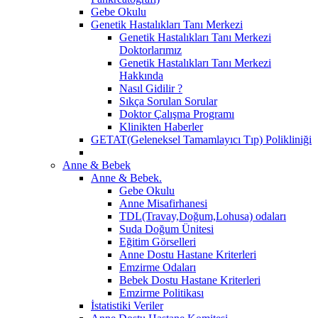
Gebe Okulu
Genetik Hastalıkları Tanı Merkezi
Genetik Hastalıkları Tanı Merkezi
Doktorlarımız
Genetik Hastalıkları Tanı Merkezi
Hakkında
Nasıl Gidilir ?
Sıkça Sorulan Sorular
Doktor Çalışma Programı
Klinikten Haberler
GETAT(Geleneksel Tamamlayıcı Tıp) Polikliniği
Anne & Bebek
Anne & Bebek.
Gebe Okulu
Anne Misafirhanesi
TDL(Travay,Doğum,Lohusa) odaları
Suda Doğum Ünitesi
Eğitim Görselleri
Anne Dostu Hastane Kriterleri
Emzirme Odaları
Bebek Dostu Hastane Kriterleri
Emzirme Politikası
İstatistiki Veriler