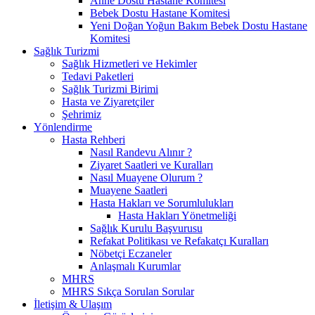
Anne Dostu Hastane Komitesi
Bebek Dostu Hastane Komitesi
Yeni Doğan Yoğun Bakım Bebek Dostu Hastane
Komitesi
Sağlık Turizmi
Sağlık Hizmetleri ve Hekimler
Tedavi Paketleri
Sağlık Turizmi Birimi
Hasta ve Ziyaretçiler
Şehrimiz
Yönlendirme
Hasta Rehberi
Nasıl Randevu Alınır ?
Ziyaret Saatleri ve Kuralları
Nasıl Muayene Olurum ?
Muayene Saatleri
Hasta Hakları ve Sorumlulukları
Hasta Hakları Yönetmeliği
Sağlık Kurulu Başvurusu
Refakat Politikası ve Refakatçı Kuralları
Nöbetçi Eczaneler
Anlaşmalı Kurumlar
MHRS
MHRS Sıkça Sorulan Sorular
İletişim & Ulaşım