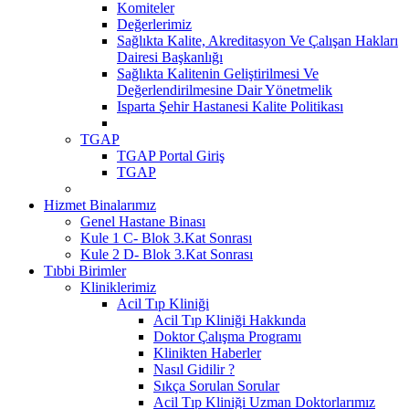
Komiteler
Değerlerimiz
Sağlıkta Kalite, Akreditasyon Ve Çalışan Hakları
Dairesi Başkanlığı
Sağlıkta Kalitenin Geliştirilmesi Ve
Değerlendirilmesine Dair Yönetmelik
Isparta Şehir Hastanesi Kalite Politikası
TGAP
TGAP Portal Giriş
TGAP
Hizmet Binalarımız
Genel Hastane Binası
Kule 1 C- Blok 3.Kat Sonrası
Kule 2 D- Blok 3.Kat Sonrası
Tıbbi Birimler
Kliniklerimiz
Acil Tıp Kliniği
Acil Tıp Kliniği Hakkında
Doktor Çalışma Programı
Klinikten Haberler
Nasıl Gidilir ?
Sıkça Sorulan Sorular
Acil Tıp Kliniği Uzman Doktorlarımız