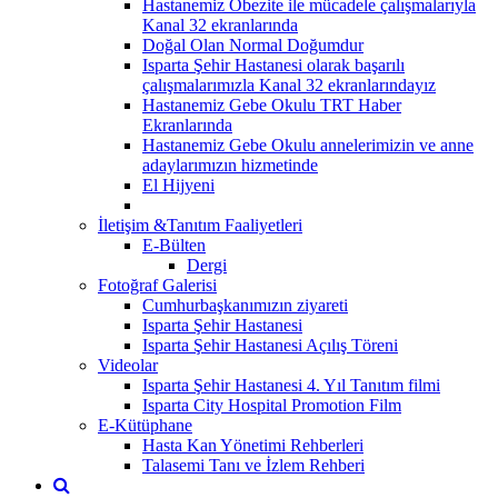
Hastanemiz Obezite ile mücadele çalışmalarıyla
Kanal 32 ekranlarında
Doğal Olan Normal Doğumdur
Isparta Şehir Hastanesi olarak başarılı
çalışmalarımızla Kanal 32 ekranlarındayız
Hastanemiz Gebe Okulu TRT Haber
Ekranlarında
Hastanemiz Gebe Okulu annelerimizin ve anne
adaylarımızın hizmetinde
El Hijyeni
İletişim &Tanıtım Faaliyetleri
E-Bülten
Dergi
Fotoğraf Galerisi
Cumhurbaşkanımızın ziyareti
Isparta Şehir Hastanesi
Isparta Şehir Hastanesi Açılış Töreni
Videolar
Isparta Şehir Hastanesi 4. Yıl Tanıtım filmi
Isparta City Hospital Promotion Film
E-Kütüphane
Hasta Kan Yönetimi Rehberleri
Talasemi Tanı ve İzlem Rehberi