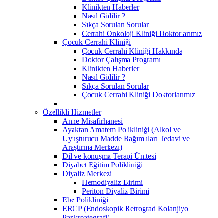
Klinikten Haberler
Nasıl Gidilir ?
Sıkça Sorulan Sorular
Cerrahi Onkoloji Kliniği Doktorlarımız
Çocuk Cerrahi Kliniği
Çocuk Cerrahi Kliniği Hakkında
Doktor Çalışma Programı
Klinikten Haberler
Nasıl Gidilir ?
Sıkça Sorulan Sorular
Çocuk Cerrahi Kliniği Doktorlarımız
Özellikli Hizmetler
Anne Misafirhanesi
Ayaktan Amatem Polikliniği (Alkol ve
Uyuşturucu Madde Bağımlıları Tedavi ve
Araştırma Merkezi)
Dil ve konuşma Terapi Ünitesi
Diyabet Eğitim Polikliniği
Diyaliz Merkezi
Hemodiyaliz Birimi
Periton Diyaliz Birimi
Ebe Polikliniği
ERCP (Endoskopik Retrograd Kolanjiyo
Pankreatografi)