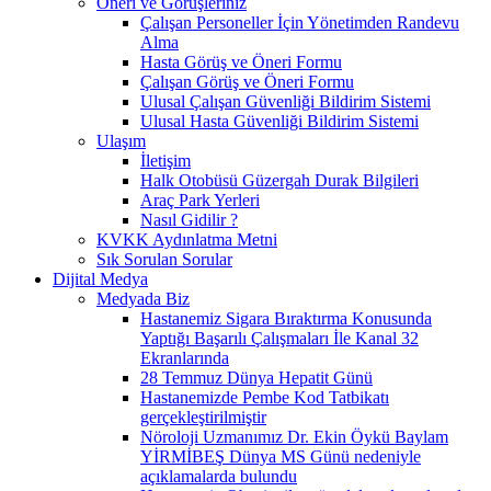
Öneri ve Görüşleriniz
Çalışan Personeller İçin Yönetimden Randevu
Alma
Hasta Görüş ve Öneri Formu
Çalışan Görüş ve Öneri Formu
Ulusal Çalışan Güvenliği Bildirim Sistemi
Ulusal Hasta Güvenliği Bildirim Sistemi
Ulaşım
İletişim
Halk Otobüsü Güzergah Durak Bilgileri
Araç Park Yerleri
Nasıl Gidilir ?
KVKK Aydınlatma Metni
Sık Sorulan Sorular
Dijital Medya
Medyada Biz
Hastanemiz Sigara Bıraktırma Konusunda
Yaptığı Başarılı Çalışmaları İle Kanal 32
Ekranlarında
28 Temmuz Dünya Hepatit Günü
Hastanemizde Pembe Kod Tatbikatı
gerçekleştirilmiştir
Nöroloji Uzmanımız Dr. Ekin Öykü Baylam
YİRMİBEŞ Dünya MS Günü nedeniyle
açıklamalarda bulundu