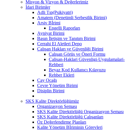
Misyon & Vizyon & Değerlerimiz
İdari Birimler
Adli Tıp(Psikiyatri)
Amatem (Denetimli Serbestlik Birimi)
Arşiv Bİrimi
Engelli Raporları
Ayniyat Birimi
Basın İletişim ve Tanıtım Birimi
Cerrahi El Aletleri Depo
Çalışan Hakları ve Güvenliği Birimi
Çalışan Görüş ve Öneri Formu
Çalisan-Haklari Güvenligi-Uygulamalari-
Rehberi
Beyaz Kod Kullanıcı Kılavuzu
Rehber Ekleri
Çay Ocağı
Çevre Yönetim Birimi
Disiplin Birimi
SKS Kalite Direktörlüğümüz
Organizasyon Şeması
SKS Kalite Direktörlüğü Organizasyon Şeması
SKS Kalite Direktörlüğü Çalışanları
Öz Değerlendirme Planları
Kalite Yönetim Bİriminin Görevleri