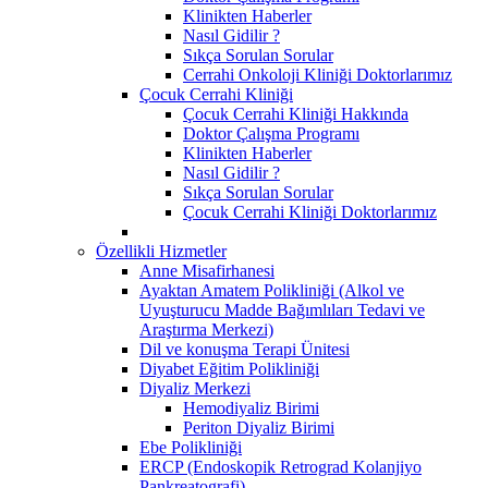
Klinikten Haberler
Nasıl Gidilir ?
Sıkça Sorulan Sorular
Cerrahi Onkoloji Kliniği Doktorlarımız
Çocuk Cerrahi Kliniği
Çocuk Cerrahi Kliniği Hakkında
Doktor Çalışma Programı
Klinikten Haberler
Nasıl Gidilir ?
Sıkça Sorulan Sorular
Çocuk Cerrahi Kliniği Doktorlarımız
Özellikli Hizmetler
Anne Misafirhanesi
Ayaktan Amatem Polikliniği (Alkol ve
Uyuşturucu Madde Bağımlıları Tedavi ve
Araştırma Merkezi)
Dil ve konuşma Terapi Ünitesi
Diyabet Eğitim Polikliniği
Diyaliz Merkezi
Hemodiyaliz Birimi
Periton Diyaliz Birimi
Ebe Polikliniği
ERCP (Endoskopik Retrograd Kolanjiyo
Pankreatografi)