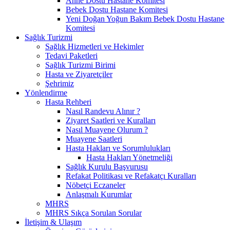
Anne Dostu Hastane Komitesi
Bebek Dostu Hastane Komitesi
Yeni Doğan Yoğun Bakım Bebek Dostu Hastane
Komitesi
Sağlık Turizmi
Sağlık Hizmetleri ve Hekimler
Tedavi Paketleri
Sağlık Turizmi Birimi
Hasta ve Ziyaretçiler
Şehrimiz
Yönlendirme
Hasta Rehberi
Nasıl Randevu Alınır ?
Ziyaret Saatleri ve Kuralları
Nasıl Muayene Olurum ?
Muayene Saatleri
Hasta Hakları ve Sorumlulukları
Hasta Hakları Yönetmeliği
Sağlık Kurulu Başvurusu
Refakat Politikası ve Refakatçı Kuralları
Nöbetçi Eczaneler
Anlaşmalı Kurumlar
MHRS
MHRS Sıkça Sorulan Sorular
İletişim & Ulaşım