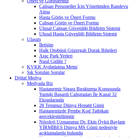
Öneri ve Görüşleriniz
Çalışan Personeller İçin Yönetimden Randevu
Alma
Hasta Görüş ve Öneri Formu
Çalışan Görüş ve Öneri Formu
Ulusal Çalışan Güvenliği Bildirim Sistemi
Ulusal Hasta Güvenliği Bildirim Sistemi
Ulaşım
İletişim
Halk Otobüsü Güzergah Durak Bilgileri
Araç Park Yerleri
Nasıl Gidilir ?
KVKK Aydınlatma Metni
Sık Sorulan Sorular
Dijital Medya
Medyada Biz
Hastanemiz Sigara Bıraktırma Konusunda
Yaptığı Başarılı Çalışmaları İle Kanal 32
Ekranlarında
28 Temmuz Dünya Hepatit Günü
Hastanemizde Pembe Kod Tatbikatı
gerçekleştirilmiştir
Nöroloji Uzmanımız Dr. Ekin Öykü Baylam
YİRMİBEŞ Dünya MS Günü nedeniyle
açıklamalarda bulundu