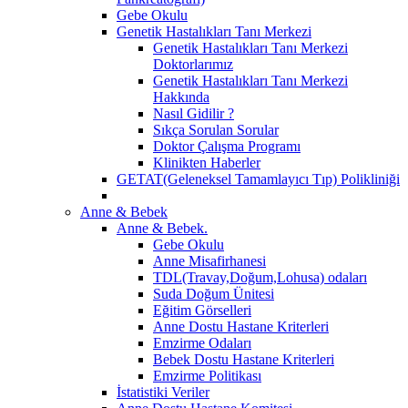
Gebe Okulu
Genetik Hastalıkları Tanı Merkezi
Genetik Hastalıkları Tanı Merkezi
Doktorlarımız
Genetik Hastalıkları Tanı Merkezi
Hakkında
Nasıl Gidilir ?
Sıkça Sorulan Sorular
Doktor Çalışma Programı
Klinikten Haberler
GETAT(Geleneksel Tamamlayıcı Tıp) Polikliniği
Anne & Bebek
Anne & Bebek.
Gebe Okulu
Anne Misafirhanesi
TDL(Travay,Doğum,Lohusa) odaları
Suda Doğum Ünitesi
Eğitim Görselleri
Anne Dostu Hastane Kriterleri
Emzirme Odaları
Bebek Dostu Hastane Kriterleri
Emzirme Politikası
İstatistiki Veriler