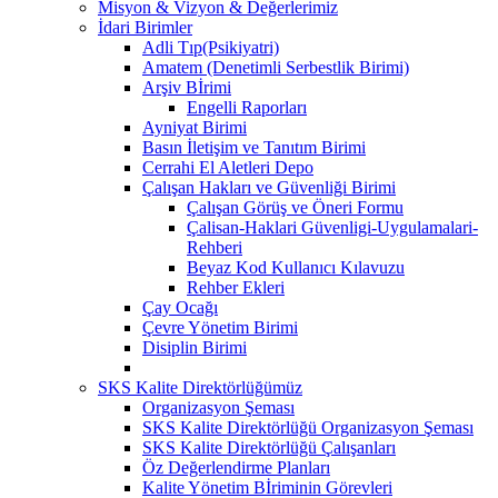
Misyon & Vizyon & Değerlerimiz
İdari Birimler
Adli Tıp(Psikiyatri)
Amatem (Denetimli Serbestlik Birimi)
Arşiv Bİrimi
Engelli Raporları
Ayniyat Birimi
Basın İletişim ve Tanıtım Birimi
Cerrahi El Aletleri Depo
Çalışan Hakları ve Güvenliği Birimi
Çalışan Görüş ve Öneri Formu
Çalisan-Haklari Güvenligi-Uygulamalari-
Rehberi
Beyaz Kod Kullanıcı Kılavuzu
Rehber Ekleri
Çay Ocağı
Çevre Yönetim Birimi
Disiplin Birimi
SKS Kalite Direktörlüğümüz
Organizasyon Şeması
SKS Kalite Direktörlüğü Organizasyon Şeması
SKS Kalite Direktörlüğü Çalışanları
Öz Değerlendirme Planları
Kalite Yönetim Bİriminin Görevleri