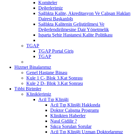
Komiteler
Değerlerimiz
Sağlıkta Kalite, Akreditasyon Ve Çalışan Hakları
Dairesi Başkanlığı
Sağlıkta Kalitenin Geliştirilmesi Ve
Değerlendirilmesine Dair Yönetmelik
Isparta Şehir Hastanesi Kalite Politikası
TGAP
TGAP Portal Giriş
TGAP
Hizmet Binalarımız
Genel Hastane Binası
Kule 1 C- Blok 3.Kat Sonrası
Kule 2 D- Blok 3.Kat Sonrası
Tıbbi Birimler
Kliniklerimiz
Acil Tıp Kliniği
Acil Tıp Kliniği Hakkında
Doktor Çalışma Programı
Klinikten Haberler
Nasıl Gidilir ?
Sıkça Sorulan Sorular
Acil Tıp Kliniği Uzman Doktorlarımız