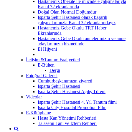
Hastanemiz Obezite ile mücadele çalışmalarıyla
Kanal 32 ekranlarında
Doğal Olan Normal Doğumdur
Isparta Şehir Hastanesi olarak başarılı
çalışmalarımızla Kanal 32 ekranlarındayız
Hastanemiz Gebe Okulu TRT Haber
Ekranlarında
Hastanemiz Gebe Okulu annelerimizin ve anne
adaylarımızın hizmetinde
El Hijyeni
İletişim &Tanıtım Faaliyetleri
E-Bülten
Dergi
Fotoğraf Galerisi
Cumhurbaşkanımızın ziyareti
Isparta Şehir Hastanesi
Isparta Şehir Hastanesi Açılış Töreni
Videolar
Isparta Şehir Hastanesi 4. Yıl Tanıtım filmi
Isparta City Hospital Promotion Film
E-Kütüphane
Hasta Kan Yönetimi Rehberleri
Talasemi Tanı ve İzlem Rehberi