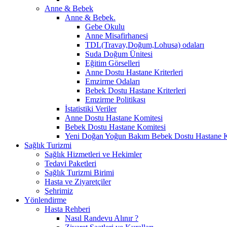
Anne & Bebek
Anne & Bebek.
Gebe Okulu
Anne Misafirhanesi
TDL(Travay,Doğum,Lohusa) odaları
Suda Doğum Ünitesi
Eğitim Görselleri
Anne Dostu Hastane Kriterleri
Emzirme Odaları
Bebek Dostu Hastane Kriterleri
Emzirme Politikası
İstatistiki Veriler
Anne Dostu Hastane Komitesi
Bebek Dostu Hastane Komitesi
Yeni Doğan Yoğun Bakım Bebek Dostu Hastane K
Sağlık Turizmi
Sağlık Hizmetleri ve Hekimler
Tedavi Paketleri
Sağlık Turizmi Birimi
Hasta ve Ziyaretçiler
Şehrimiz
Yönlendirme
Hasta Rehberi
Nasıl Randevu Alınır ?