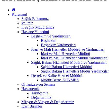
Kurumsal
Sağlık Bakanımız
Valimiz
İl Sağlık Müdürümüz
Hastane Yönetimi
Başhekim ve Yardımcıları
Başhekim
Başhekim Yardımcıları
İdari ve Mali Hizmetler Müdürü ve Yardımcıları
İdari ve Mali Hizmetler Müdürü
İdari ve Mali Hizmetler Müdür Yardımcıları
Sağlık Bakım Hizmetleri Müdürü ve Yardımcıları
Sağlık Bakım Hizmetleri Müdürü
Sağlık Bakım Hizmetleri Müdür Yardımcılar
Destek ve Kalite Hizmet Müdürü
Müdür Berna SÖNMEZ
Organizasyon Şeması
Hastanemiz
Tarihçemiz
Değerlerimiz
Misyon & Vizyon & Değerlerimiz
İdari Birimler