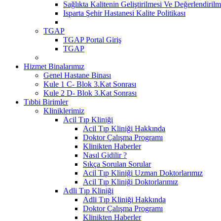
Sağlıkta Kalitenin Geliştirilmesi Ve Değerlendiri
Isparta Şehir Hastanesi Kalite Politikası
TGAP
TGAP Portal Giriş
TGAP
Hizmet Binalarımız
Genel Hastane Binası
Kule 1 C- Blok 3.Kat Sonrası
Kule 2 D- Blok 3.Kat Sonrası
Tıbbi Birimler
Kliniklerimiz
Acil Tıp Kliniği
Acil Tıp Kliniği Hakkında
Doktor Çalışma Programı
Klinikten Haberler
Nasıl Gidilir ?
Sıkça Sorulan Sorular
Acil Tıp Kliniği Uzman Doktorlarımız
Acil Tıp Kliniği Doktorlarımız
Adli Tıp Kliniği
Adli Tıp Kliniği Hakkında
Doktor Çalışma Programı
Klinikten Haberler