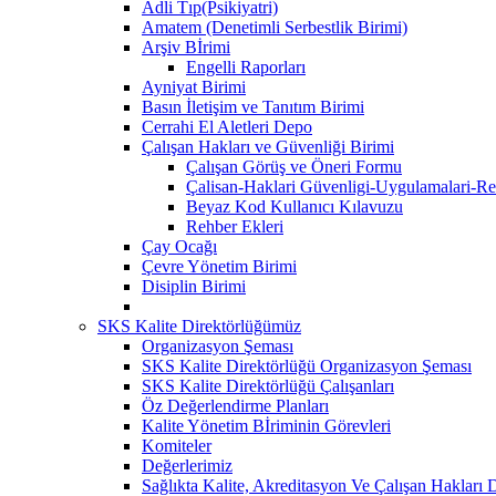
Adli Tıp(Psikiyatri)
Amatem (Denetimli Serbestlik Birimi)
Arşiv Bİrimi
Engelli Raporları
Ayniyat Birimi
Basın İletişim ve Tanıtım Birimi
Cerrahi El Aletleri Depo
Çalışan Hakları ve Güvenliği Birimi
Çalışan Görüş ve Öneri Formu
Çalisan-Haklari Güvenligi-Uygulamalari-Re
Beyaz Kod Kullanıcı Kılavuzu
Rehber Ekleri
Çay Ocağı
Çevre Yönetim Birimi
Disiplin Birimi
SKS Kalite Direktörlüğümüz
Organizasyon Şeması
SKS Kalite Direktörlüğü Organizasyon Şeması
SKS Kalite Direktörlüğü Çalışanları
Öz Değerlendirme Planları
Kalite Yönetim Bİriminin Görevleri
Komiteler
Değerlerimiz
Sağlıkta Kalite, Akreditasyon Ve Çalışan Hakları D