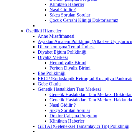
Klinikten Haberler
Nasıl Gidilir ?
Sıkça Sorulan Sorular
Çocuk Cerrahi Kliniği Doktorlarımız
Özellikli Hizmetler
Anne Misafirhanesi
Ayaktan Amatem Polikliniği (Alkol ve Uyuşturucu
Dil ve konuşma Terapi Ünitesi
Diyabet Eğitim Polikliniği
Diyaliz Merkezi
Hemodiyaliz Birimi
Periton Diyaliz Birimi
Ebe Polikliniği
ERCP (Endoskopik Retrograd Kolanjiyo Pankreato
Gebe Okulu
Genetik Hastalıkları Tanı Merkezi
Genetik Hastalıkları Tanı Merkezi Doktorlar
Genetik Hastalıkları Tanı Merkezi Hakkında
Nasıl Gidilir ?
Sıkça Sorulan Sorular
Doktor Çalışma Programı
Klinikten Haberler
GETAT(Geleneksel Tamamlayıcı Tıp) Polikliniği