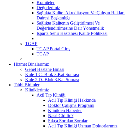
Komiteler
Değerlerimiz
Sağlıkta Kalite, Akreditasyon Ve Çalışan Hakları
Dairesi Başkanlığı
Sağlıkta Kalitenin Geliştirilmesi Ve
Değerlendirilmesine Dair Yönetmelik
Isparta Şehir Hastanesi Kalite Politikası
TGAP
TGAP Portal Giriş
TGAP
Hizmet Binalarımız
Genel Hastane Binası
Kule 1 C- Blok 3.Kat Sonrası
Kule 2 D- Blok 3.Kat Sonrası
Tıbbi Birimler
Kliniklerimiz
Acil Tıp Kliniği
Acil Tıp Kliniği Hakkında
Doktor Çalışma Programı
Klinikten Haberler
Nasıl Gidilir ?
Sıkça Sorulan Sorular
Acil Tıp Kliniği Uzman Doktorlarımız