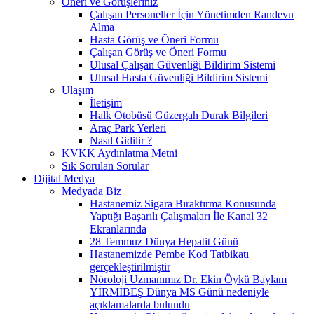
Öneri ve Görüşleriniz
Çalışan Personeller İçin Yönetimden Randevu
Alma
Hasta Görüş ve Öneri Formu
Çalışan Görüş ve Öneri Formu
Ulusal Çalışan Güvenliği Bildirim Sistemi
Ulusal Hasta Güvenliği Bildirim Sistemi
Ulaşım
İletişim
Halk Otobüsü Güzergah Durak Bilgileri
Araç Park Yerleri
Nasıl Gidilir ?
KVKK Aydınlatma Metni
Sık Sorulan Sorular
Dijital Medya
Medyada Biz
Hastanemiz Sigara Bıraktırma Konusunda
Yaptığı Başarılı Çalışmaları İle Kanal 32
Ekranlarında
28 Temmuz Dünya Hepatit Günü
Hastanemizde Pembe Kod Tatbikatı
gerçekleştirilmiştir
Nöroloji Uzmanımız Dr. Ekin Öykü Baylam
YİRMİBEŞ Dünya MS Günü nedeniyle
açıklamalarda bulundu