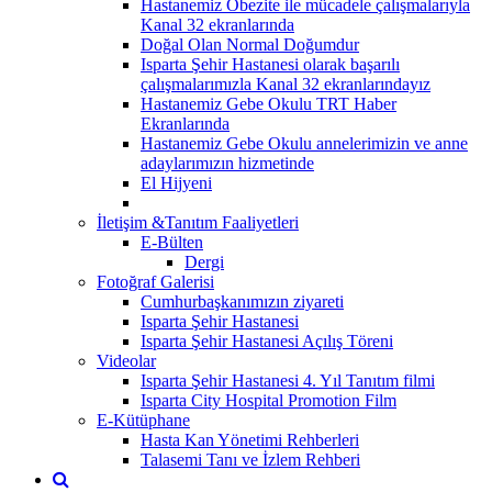
Hastanemiz Obezite ile mücadele çalışmalarıyla
Kanal 32 ekranlarında
Doğal Olan Normal Doğumdur
Isparta Şehir Hastanesi olarak başarılı
çalışmalarımızla Kanal 32 ekranlarındayız
Hastanemiz Gebe Okulu TRT Haber
Ekranlarında
Hastanemiz Gebe Okulu annelerimizin ve anne
adaylarımızın hizmetinde
El Hijyeni
İletişim &Tanıtım Faaliyetleri
E-Bülten
Dergi
Fotoğraf Galerisi
Cumhurbaşkanımızın ziyareti
Isparta Şehir Hastanesi
Isparta Şehir Hastanesi Açılış Töreni
Videolar
Isparta Şehir Hastanesi 4. Yıl Tanıtım filmi
Isparta City Hospital Promotion Film
E-Kütüphane
Hasta Kan Yönetimi Rehberleri
Talasemi Tanı ve İzlem Rehberi