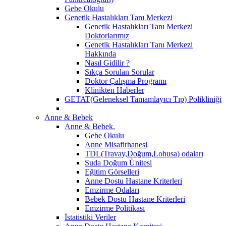
Gebe Okulu
Genetik Hastalıkları Tanı Merkezi
Genetik Hastalıkları Tanı Merkezi
Doktorlarımız
Genetik Hastalıkları Tanı Merkezi
Hakkında
Nasıl Gidilir ?
Sıkça Sorulan Sorular
Doktor Çalışma Programı
Klinikten Haberler
GETAT(Geleneksel Tamamlayıcı Tıp) Polikliniği
Anne & Bebek
Anne & Bebek.
Gebe Okulu
Anne Misafirhanesi
TDL(Travay,Doğum,Lohusa) odaları
Suda Doğum Ünitesi
Eğitim Görselleri
Anne Dostu Hastane Kriterleri
Emzirme Odaları
Bebek Dostu Hastane Kriterleri
Emzirme Politikası
İstatistiki Veriler