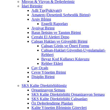
Misyon & Vizyon & Değerlerimiz
İdari Birimler
Adli Tıp(Psikiyatri)
Amatem (Denetimli Serbestlik Birimi)
Arşiv Bİrimi
Engelli Raporları
Ayniyat Birimi
Basın İletişim ve Tanıtım Birimi
Cerrahi El Aletleri Depo
Çalışan Hakları ve Güvenliği Birimi
Çalışan Görüş ve Öneri Formu
Çalisan-Haklari Güvenligi-Uygulamalari-
Rehberi
Beyaz Kod Kullanıcı Kılavuzu
Rehber Ekleri
Çay Ocağı
Çevre Yönetim Birimi
Disiplin Birimi
SKS Kalite Direktörlüğümüz
Organizasyon Şeması
SKS Kalite Direktörlüğü Organizasyon Şeması
SKS Kalite Direktörlüğü Çalışanları
Öz Değerlendirme Planları
Kalite Yönetim Bİriminin Görevleri