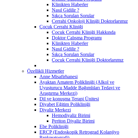
Klinikten Haberler
Nasıl Gidilir ?
Sıkça Sorulan Sorular
Cerrahi Onkoloji Kliniği Doktorlarımız
Çocuk Cerrahi Kliniği
Çocuk Cerrahi Kliniği Hakkında
Doktor Çalışma Programı
Klinikten Haberler
Nasıl Gidilir ?
Sıkça Sorulan Sorular
Çocuk Cerrahi Kliniği Doktorlarımız
Özellikli Hizmetler
Anne Misafirhanesi
Ayaktan Amatem Polikliniği (Alkol ve
Uyuşturucu Madde Bağımlıları Tedavi ve
Araştırma Merkezi)
Dil ve konuşma Terapi Ünitesi
Diyabet Eğitim Polikliniği
Diyaliz Merkezi
Hemodiyaliz Birimi
Periton Diyaliz Birimi
Ebe Polikliniği
ERCP (Endoskopik Retrograd Kolanjiyo
Pankreatografi)