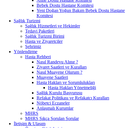
Anne Dostu Hastane Komitesi
Bebek Dostu Hastane Komitesi
Yeni Doğan Yoğun Bakım Bebek Dostu Hastane
Komitesi
Sağlık Turizmi
Sağlık Hizmetleri ve Hekimler
Tedavi Paketleri
Sağlık Turizmi Birimi
Hasta ve Ziyaretçiler
Şehrimiz
Yönlendirme
Hasta Rehberi
Nasıl Randevu Alınır ?
Ziyaret Saatleri ve Kuralları
Nasıl Muayene Olurum ?
Muayene Saatleri
Hasta Hakları ve Sorumlulukları
Hasta Hakları Yönetmeliği
Sağlık Kurulu Başvurusu
Refakat Politikası ve Refakatçı Kuralları
Nöbetçi Eczaneler
Anlaşmalı Kurumlar
MHRS
MHRS Sıkça Sorulan Sorular
İletişim & Ulaşım