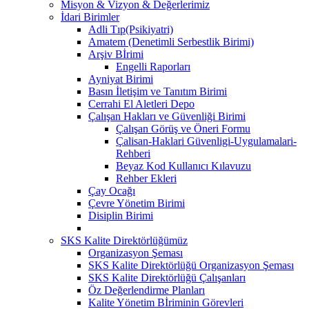
Misyon & Vizyon & Değerlerimiz
İdari Birimler
Adli Tıp(Psikiyatri)
Amatem (Denetimli Serbestlik Birimi)
Arşiv Bİrimi
Engelli Raporları
Ayniyat Birimi
Basın İletişim ve Tanıtım Birimi
Cerrahi El Aletleri Depo
Çalışan Hakları ve Güvenliği Birimi
Çalışan Görüş ve Öneri Formu
Çalisan-Haklari Güvenligi-Uygulamalari-
Rehberi
Beyaz Kod Kullanıcı Kılavuzu
Rehber Ekleri
Çay Ocağı
Çevre Yönetim Birimi
Disiplin Birimi
SKS Kalite Direktörlüğümüz
Organizasyon Şeması
SKS Kalite Direktörlüğü Organizasyon Şeması
SKS Kalite Direktörlüğü Çalışanları
Öz Değerlendirme Planları
Kalite Yönetim Bİriminin Görevleri