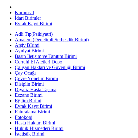
Kurumsal
İdari Birimler
Evrak Kayıt Birimi
Adli Tıp(Psikiyatri)
Amatem (Denetimli Serbestlik Birimi)
Arşiv Bİrimi
Ayniyat Birimi
Basın İletişim ve Tanıtım Birimi
Cerrahi El Aletleri Depo
Çalışan Hakları ve Güvenliği Birimi
Çay Ocağı
Çevre Yönetim Birimi
Disiplin Birimi
Diyaliz Hasta Taşıma
Eczane Birimi
Eğitim Birimi
Evrak Kayıt Birimi
Faturalama Birimi
Fotokopi
Hasta Hakları Birimi
Hukuk Hizmetleri Birimi
İstatistik Birimi