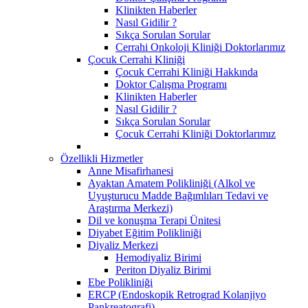
Klinikten Haberler
Nasıl Gidilir ?
Sıkça Sorulan Sorular
Cerrahi Onkoloji Kliniği Doktorlarımız
Çocuk Cerrahi Kliniği
Çocuk Cerrahi Kliniği Hakkında
Doktor Çalışma Programı
Klinikten Haberler
Nasıl Gidilir ?
Sıkça Sorulan Sorular
Çocuk Cerrahi Kliniği Doktorlarımız
Özellikli Hizmetler
Anne Misafirhanesi
Ayaktan Amatem Polikliniği (Alkol ve
Uyuşturucu Madde Bağımlıları Tedavi ve
Araştırma Merkezi)
Dil ve konuşma Terapi Ünitesi
Diyabet Eğitim Polikliniği
Diyaliz Merkezi
Hemodiyaliz Birimi
Periton Diyaliz Birimi
Ebe Polikliniği
ERCP (Endoskopik Retrograd Kolanjiyo
Pankreatografi)