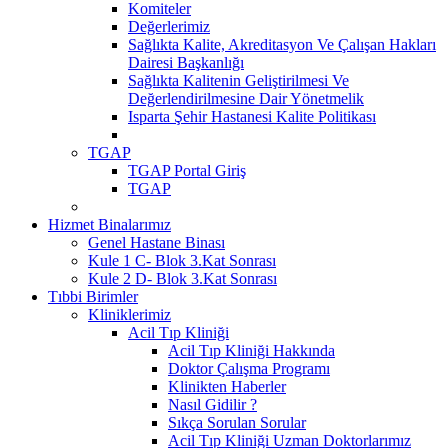
Komiteler
Değerlerimiz
Sağlıkta Kalite, Akreditasyon Ve Çalışan Hakları
Dairesi Başkanlığı
Sağlıkta Kalitenin Geliştirilmesi Ve
Değerlendirilmesine Dair Yönetmelik
Isparta Şehir Hastanesi Kalite Politikası
TGAP
TGAP Portal Giriş
TGAP
Hizmet Binalarımız
Genel Hastane Binası
Kule 1 C- Blok 3.Kat Sonrası
Kule 2 D- Blok 3.Kat Sonrası
Tıbbi Birimler
Kliniklerimiz
Acil Tıp Kliniği
Acil Tıp Kliniği Hakkında
Doktor Çalışma Programı
Klinikten Haberler
Nasıl Gidilir ?
Sıkça Sorulan Sorular
Acil Tıp Kliniği Uzman Doktorlarımız