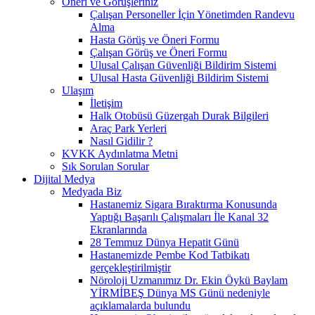
Öneri ve Görüşleriniz
Çalışan Personeller İçin Yönetimden Randevu
Alma
Hasta Görüş ve Öneri Formu
Çalışan Görüş ve Öneri Formu
Ulusal Çalışan Güvenliği Bildirim Sistemi
Ulusal Hasta Güvenliği Bildirim Sistemi
Ulaşım
İletişim
Halk Otobüsü Güzergah Durak Bilgileri
Araç Park Yerleri
Nasıl Gidilir ?
KVKK Aydınlatma Metni
Sık Sorulan Sorular
Dijital Medya
Medyada Biz
Hastanemiz Sigara Bıraktırma Konusunda
Yaptığı Başarılı Çalışmaları İle Kanal 32
Ekranlarında
28 Temmuz Dünya Hepatit Günü
Hastanemizde Pembe Kod Tatbikatı
gerçekleştirilmiştir
Nöroloji Uzmanımız Dr. Ekin Öykü Baylam
YİRMİBEŞ Dünya MS Günü nedeniyle
açıklamalarda bulundu