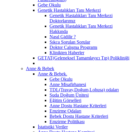
Gebe Okulu
Genetik Hastalıkları Tanı Merkezi
Genetik Hastalıkları Tanı Merkezi
Doktorlarımız
Genetik Hastalıkları Tanı Merkezi
Hakkında
Nasıl Gidilir ?
Sıkça Sorulan Sorular
Doktor Çalışma Programı
Klinikten Haberler
GETAT(Geleneksel Tamamlayıcı Tıp) Polikliniği
Anne & Bebek
Anne & Bebek.
Gebe Okulu
Anne Misafirhanesi
TDL(Travay,Doğum,Lohusa) odaları
Suda Doğum Ünitesi
Eğitim Görselleri
Anne Dostu Hastane Kriterleri
Emzirme Odaları
Bebek Dostu Hastane Kriterleri
Emzirme Politikası
İstatistiki Veriler