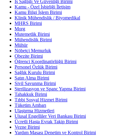
İş Sağlığı Ve Güvenliği Birimi
Kamu - Özel İşbirliği İletişim
Kamu Bilgi İşlem Birimi
Klinik Mühendislik / Biyomedikal
MHRS Birimi
Morg
Mutemetlik Birimi
Mühendislik Birimi
Mühür
Nöbetçi Memurluk
Obezite Birimi
Öğrenci Koordinatörlüğü Birimi
Personel Özlük Birimi
Sağlık Kurulu Birimi
Satın Alma Birimi
Sivil Savunma Birimi
Sterilizasyon ve Spanç Yapma Birimi
Tahakkuk Birimi
Tıbbi Sosyal Hizmet Birimi
Tüketim Ambarı
Ulaştırma Hizmetleri
Ulusal Engelliler Veri Bankası Birimi
Ücretli Hasta Evrak Takip Birimi
Vezne Birimi
Yardım Masası Denetim ve Kontrol Birimi