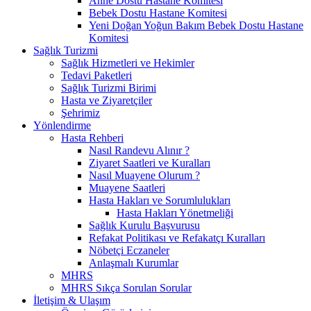
Anne Dostu Hastane Komitesi
Bebek Dostu Hastane Komitesi
Yeni Doğan Yoğun Bakım Bebek Dostu Hastane
Komitesi
Sağlık Turizmi
Sağlık Hizmetleri ve Hekimler
Tedavi Paketleri
Sağlık Turizmi Birimi
Hasta ve Ziyaretçiler
Şehrimiz
Yönlendirme
Hasta Rehberi
Nasıl Randevu Alınır ?
Ziyaret Saatleri ve Kuralları
Nasıl Muayene Olurum ?
Muayene Saatleri
Hasta Hakları ve Sorumlulukları
Hasta Hakları Yönetmeliği
Sağlık Kurulu Başvurusu
Refakat Politikası ve Refakatçı Kuralları
Nöbetçi Eczaneler
Anlaşmalı Kurumlar
MHRS
MHRS Sıkça Sorulan Sorular
İletişim & Ulaşım