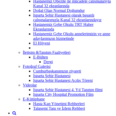
Hastanemiz Obezite ile mücadele çalışmalarıyla
Kanal 32 ekranlarında
Doğal Olan Normal Doğumdur
Isparta Şehir Hastanesi olarak başarılı
çalışmalarımızla Kanal 32 ekranlarındayız
Hastanemiz Gebe Okulu TRT Haber
Ekranlarında
Hastanemiz Gebe Okulu annelerimizin ve anne
adaylarımızın hizmetinde
El Hijyeni
İletişim &Tanıtım Faaliyetleri
E-Bülten
Dergi
Fotoğraf Galerisi
Cumhurbaşkanımızın ziyareti
Isparta Şehir Hastanesi
Isparta Şehir Hastanesi Açılış Töreni
Videolar
Isparta Şehir Hastanesi 4. Yıl Tanıtım filmi
Isparta City Hospital Promotion Film
E-Kütüphane
Hasta Kan Yönetimi Rehberleri
Talasemi Tanı ve İzlem Rehberi