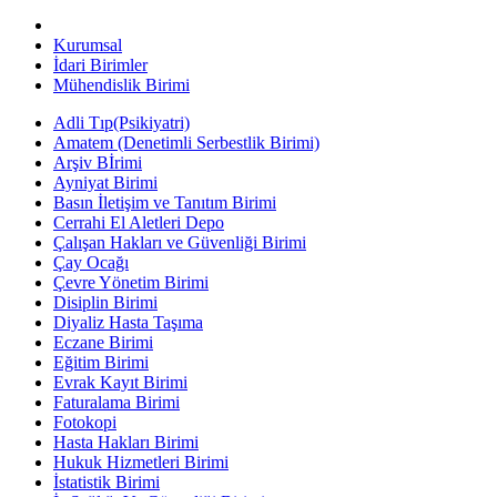
Kurumsal
İdari Birimler
Mühendislik Birimi
Adli Tıp(Psikiyatri)
Amatem (Denetimli Serbestlik Birimi)
Arşiv Bİrimi
Ayniyat Birimi
Basın İletişim ve Tanıtım Birimi
Cerrahi El Aletleri Depo
Çalışan Hakları ve Güvenliği Birimi
Çay Ocağı
Çevre Yönetim Birimi
Disiplin Birimi
Diyaliz Hasta Taşıma
Eczane Birimi
Eğitim Birimi
Evrak Kayıt Birimi
Faturalama Birimi
Fotokopi
Hasta Hakları Birimi
Hukuk Hizmetleri Birimi
İstatistik Birimi