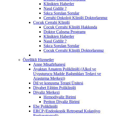
Klinikten Haberler
Nasıl Gidilir ?
Sıkça Sorulan Sorular
Cerrahi Onkoloji Kliniği Doktorlarımız
Çocuk Cerrahi Kliniği
Çocuk Cerrahi Kliniği Hakkında
Doktor Çalışma Programı
Klinikten Haberler
Nasıl Gidilir ?
Sıkça Sorulan Sorular
Çocuk Cerrahi Kliniği Doktorlarımız
Özellikli Hizmetler
Anne Misafirhanesi
Ayaktan Amatem Polikliniği (Alkol ve
Uyuşturucu Madde Bağımlıları Tedavi ve
Araştırma Merkezi)
Dil ve konuşma Terapi Ünitesi
Diyabet Eğitim Polikliniği
Diyaliz Merkezi
Hemodiyaliz Birimi
Periton Diyaliz Birimi
Ebe Polikliniği
ERCP (Endoskopik Retrograd Kolanjiyo
Pankreatografi)