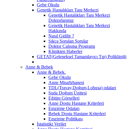
Gebe Okulu
Genetik Hastalıkları Tanı Merkezi
Genetik Hastalıkları Tanı Merkezi
Doktorlarımız
Genetik Hastalıkları Tanı Merkezi
Hakkında
Nasıl Gidilir ?
Sıkça Sorulan Sorular
Doktor Çalışma Programı
Klinikten Haberler
GETAT(Geleneksel Tamamlayıcı Tıp) Polikliniği
Anne & Bebek
Anne & Bebek.
Gebe Okulu
Anne Misafirhanesi
TDL(Travay,Doğum,Lohusa) odaları
Suda Doğum Ünitesi
Eğitim Görselleri
Anne Dostu Hastane Kriterleri
Emzirme Odaları
Bebek Dostu Hastane Kriterleri
Emzirme Politikası
İstatistiki Veriler