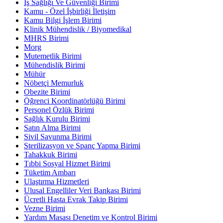
İş Sağlığı Ve Güvenliği Birimi
Kamu - Özel İşbirliği İletişim
Kamu Bilgi İşlem Birimi
Klinik Mühendislik / Biyomedikal
MHRS Birimi
Morg
Mutemetlik Birimi
Mühendislik Birimi
Mühür
Nöbetçi Memurluk
Obezite Birimi
Öğrenci Koordinatörlüğü Birimi
Personel Özlük Birimi
Sağlık Kurulu Birimi
Satın Alma Birimi
Sivil Savunma Birimi
Sterilizasyon ve Spanç Yapma Birimi
Tahakkuk Birimi
Tıbbi Sosyal Hizmet Birimi
Tüketim Ambarı
Ulaştırma Hizmetleri
Ulusal Engelliler Veri Bankası Birimi
Ücretli Hasta Evrak Takip Birimi
Vezne Birimi
Yardım Masası Denetim ve Kontrol Birimi