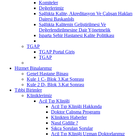
Komiteler
Değerlerimiz
Sağlıkta Kalite, Akreditasyon Ve Çalışan Hakları
Dairesi Başkanlığı
Sağlıkta Kalitenin Geliştirilmesi Ve
Değerlendirilmesine Dair Yönetmelik
Isparta Şehir Hastanesi Kalite Politikası
TGAP
TGAP Portal Giriş
TGAP
Hizmet Binalarımız
Genel Hastane Binası
Kule 1 C- Blok 3.Kat Sonrası
Kule 2 D- Blok 3.Kat Sonrası
Tıbbi Birimler
Kliniklerimiz
Acil Tıp Kliniği
Acil Tıp Kliniği Hakkında
Doktor Çalışma Programı
Klinikten Haberler
Nasıl Gidilir ?
Sıkça Sorulan Sorular
Acil Tıp Kliniği Uzman Doktorlarımız