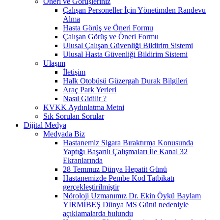
Öneri ve Görüşleriniz
Çalışan Personeller İçin Yönetimden Randevu
Alma
Hasta Görüş ve Öneri Formu
Çalışan Görüş ve Öneri Formu
Ulusal Çalışan Güvenliği Bildirim Sistemi
Ulusal Hasta Güvenliği Bildirim Sistemi
Ulaşım
İletişim
Halk Otobüsü Güzergah Durak Bilgileri
Araç Park Yerleri
Nasıl Gidilir ?
KVKK Aydınlatma Metni
Sık Sorulan Sorular
Dijital Medya
Medyada Biz
Hastanemiz Sigara Bıraktırma Konusunda
Yaptığı Başarılı Çalışmaları İle Kanal 32
Ekranlarında
28 Temmuz Dünya Hepatit Günü
Hastanemizde Pembe Kod Tatbikatı
gerçekleştirilmiştir
Nöroloji Uzmanımız Dr. Ekin Öykü Baylam
YİRMİBEŞ Dünya MS Günü nedeniyle
açıklamalarda bulundu