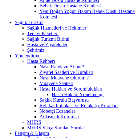
Anne Dostu Hastane Komitesi
Bebek Dostu Hastane Komitesi
Yeni Doğan Yoğun Bakım Bebek Dostu Hastane
Komitesi
Sağlık Turizmi
Sağlık Hizmetleri ve Hekimler
Tedavi Paketleri
Sağlık Turizmi Birimi
Hasta ve Ziyaretçiler
Şehrimiz
Yönlendirme
Hasta Rehberi
Nasıl Randevu Alınır ?
Ziyaret Saatleri ve Kuralları
Nasıl Muayene Olurum ?
Muayene Saatleri
Hasta Hakları ve Sorumlulukları
Hasta Hakları Yönetmeliği
Sağlık Kurulu Başvurusu
Refakat Politikası ve Refakatçı Kuralları
Nöbetçi Eczaneler
Anlaşmalı Kurumlar
MHRS
MHRS Sıkça Sorulan Sorular
İletişim & Ulaşım