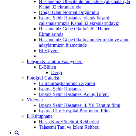
Hastanemiz Obezite ile mücadele çalışmalarıyla
Kanal 32 ekranlarında
Doğal Olan Normal Doğumdur
Isparta Şehir Hastanesi olarak başarılı
çalışmalarımızla Kanal 32 ekranlarındayız
Hastanemiz Gebe Okulu TRT Haber
Ekranlarında
Hastanemiz Gebe Okulu annelerimizin ve anne
adaylarımızın hizmetinde
El Hijyeni
İletişim &Tanıtım Faaliyetleri
E-Bülten
Dergi
Fotoğraf Galerisi
Cumhurbaşkanımızın ziyareti
Isparta Şehir Hastanesi
Isparta Şehir Hastanesi Açılış Töreni
Videolar
Isparta Şehir Hastanesi 4. Yıl Tanıtım filmi
Isparta City Hospital Promotion Film
E-Kütüphane
Hasta Kan Yönetimi Rehberleri
Talasemi Tanı ve İzlem Rehberi