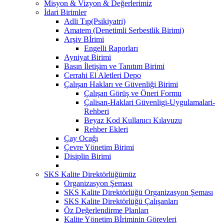
Misyon & Vizyon & Değerlerimiz
İdari Birimler
Adli Tıp(Psikiyatri)
Amatem (Denetimli Serbestlik Birimi)
Arşiv Bİrimi
Engelli Raporları
Ayniyat Birimi
Basın İletişim ve Tanıtım Birimi
Cerrahi El Aletleri Depo
Çalışan Hakları ve Güvenliği Birimi
Çalışan Görüş ve Öneri Formu
Çalisan-Haklari Güvenligi-Uygulamalari-
Rehberi
Beyaz Kod Kullanıcı Kılavuzu
Rehber Ekleri
Çay Ocağı
Çevre Yönetim Birimi
Disiplin Birimi
SKS Kalite Direktörlüğümüz
Organizasyon Şeması
SKS Kalite Direktörlüğü Organizasyon Şeması
SKS Kalite Direktörlüğü Çalışanları
Öz Değerlendirme Planları
Kalite Yönetim Bİriminin Görevleri